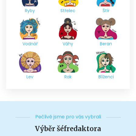
Ryby
Střelec
Štír
Vodnář
Váhy
Beran
Lev
Rak
Blíženci
Pečlivě jsme pro vás vybrali
Výběr šéfredaktora