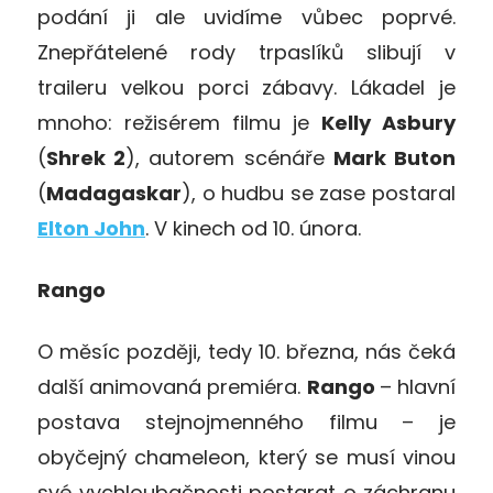
podání ji ale uvidíme vůbec poprvé.
Znepřátelené rody trpaslíků slibují v
traileru velkou porci zábavy. Lákadel je
mnoho: režisérem filmu je
Kelly Asbury
(
Shrek 2
), autorem scénáře
Mark Buton
(
Madagaskar
), o hudbu se zase postaral
Elton John
. V kinech od 10. února.
Rango
O měsíc později, tedy 10. března, nás čeká
další animovaná premiéra.
Rango
– hlavní
postava stejnojmenného filmu – je
obyčejný chameleon, který se musí vinou
své vychloubačnosti postarat o záchranu