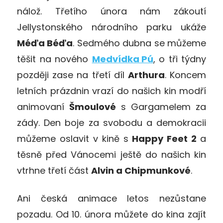
nálož. Třetího února nám zákoutí
Jellystonského národního parku ukáže
Méďa Béďa
. Sedmého dubna se můžeme
těšit na nového
Medvídka Pú
, o tři týdny
později zase na třetí díl
Arthura
. Koncem
letních prázdnin vrazí do našich kin modří
animovaní
Šmoulové
s Gargamelem za
zády. Den boje za svobodu a demokracii
můžeme oslavit v kině s
Happy Feet 2
a
těsně před Vánocemi ještě do našich kin
vtrhne třetí část
Alvin a Chipmunkové
.
Ani česká animace letos nezůstane
pozadu. Od 10. února můžete do kina zajít