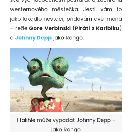
westernového městečka. Jestli vám to
jako lákadlo nestačí, přidávám dvě jména
– režie
Gore Verbinski
(
Piráti z Karibiku
)
a
Johnny Depp
jako Rango.
I takhle může vypadat Johnny Depp -
jako Rango