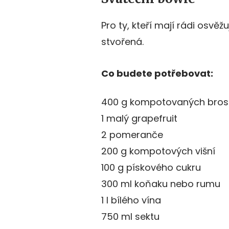
Pro ty, kteří mají rádi osvě
stvořená.
Co budete potřebovat:
400 g kompotovaných bros
1 malý grapefruit
2 pomeranče
200 g kompotových višní
100 g pískového cukru
300 ml koňaku nebo rumu
1 l bílého vína
750 ml sektu