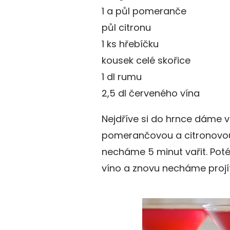
1 a půl pomeranče
půl citronu
1 ks hřebíčku
kousek celé skořice
1 dl rumu
2,5 dl červeného vína
Nejdříve si do hrnce dáme 
pomerančovou a citronovou
necháme 5 minut vařit. Pot
víno a znovu necháme projí