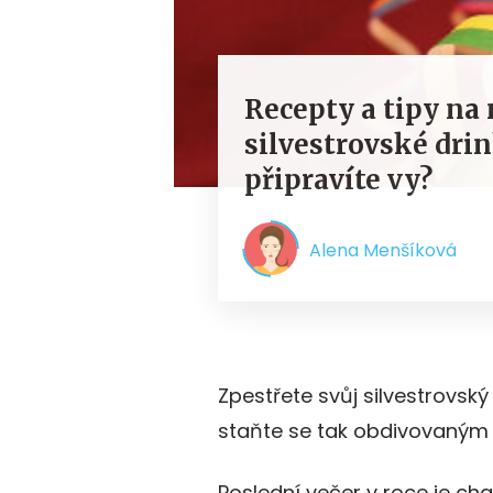
Recepty a tipy na 
silvestrovské drin
připravíte vy?
Alena Menšíková
Zpestřete svůj silvestrovský 
staňte se tak obdivovaným 
Poslední večer v roce je cha