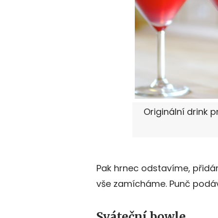
Originální drink p
Pak hrnec odstavíme, přidá
vše zamícháme. Punč podáv
Sváteční bowle