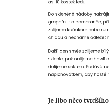
asi 10 kostek ledu
Do skleněné nádoby nakrájí
grapefruit a pomeranče, p
zalijeme koňakem nebo rum
chladu a necháme odležet n
Další den směs zalijeme bí
sklenic, pak nalijeme bowli 
dolijeme sektem. Podáváme v
napichovátkem, aby hosté n
Je libo něco tvrdšího