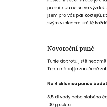
promítnou nejen ve výzdobě 
jsem pro vás pár koktejlů, k
svým vzhledem určitě každ
Novoroční punč
Tuhle dobrotu jistě neodmítn
Tento nápoj je zaručeně za
Na 4 sklenice punče bude
3,5 dl vody nebo slabého ča
100 g cukru