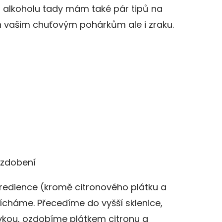
dším alkoholu tady mám také pár tipů na
jen vašim chuťovým pohárkům ale i zraku.
ozdobení
redience (kromě citronového plátku a
cháme. Přecedíme do vyšší sklenice,
vkou, ozdobíme plátkem citronu a