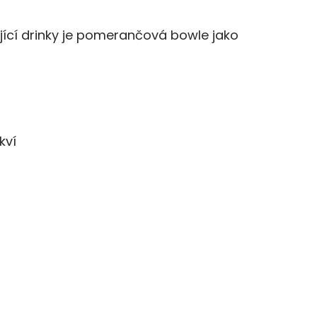
žující drinky je pomerančová bowle jako
kví