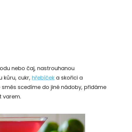
vodu nebo čaj, nastrouhanou
 kůru, cukr,
hřebíček
a skořici a
é směs scedíme do jiné nádoby, přidáme
t varem.