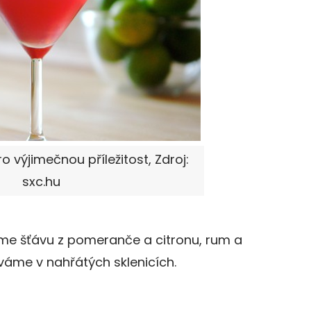
ro výjimečnou příležitost, Zdroj:
sxc.hu
me šťávu z pomeranče a citronu, rum a
áme v nahřátých sklenicích.