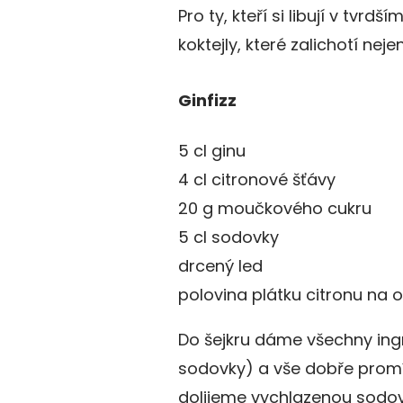
Pro ty, kteří si libují v tvr
koktejly, které zalichotí ne
Ginfizz
5 cl ginu
4 cl citronové šťávy
20 g moučkového cukru
5 cl sodovky
drcený led
polovina plátku citronu na 
Do šejkru dáme všechny ing
sodovky) a vše dobře promí
dolijeme vychlazenou sodo