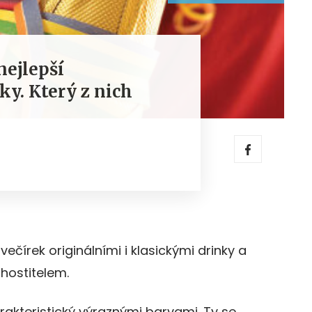
nejlepší
ky. Který z nich
večírek originálními i klasickými drinky a
hostitelem.
rakteristický výraznými barvami. Ty se