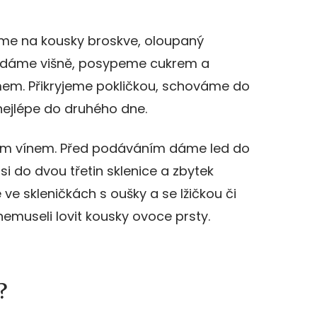
me na kousky broskve, oloupaný
řidáme višně, posypeme cukrem a
em. Přikryjeme pokličkou, schováme do
ejlépe do druhého dne.
lým vínem. Před podáváním dáme led do
asi do dvou třetin sklenice a zbytek
e skleničkách s oušky a se lžičkou či
emuseli lovit kousky ovoce prsty.
?