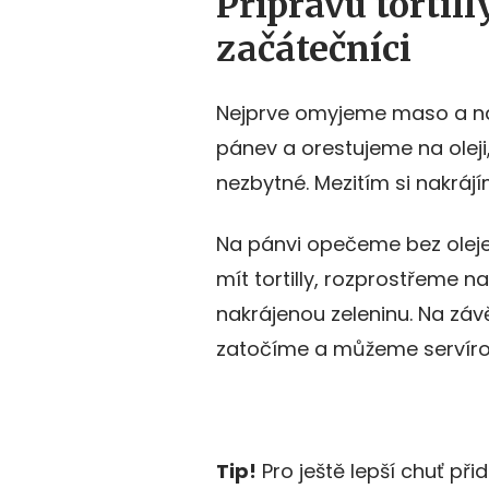
Přípravu tortil
začátečníci
Nejprve omyjeme maso a nak
pánev a orestujeme na oleji,
nezbytné. Mezitím si nakrájím
Na pánvi opečeme bez oleje 
mít tortilly, rozprostřeme
nakrájenou zeleninu. Na závě
zatočíme a můžeme servíro
Tip!
Pro ještě lepší chuť při