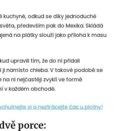
ké kuchyně, odkud se díky jednoduché
o světa, především pak do Mexika. Skládá
ájená na plátky slouží jako příloha k masu
ud upravili tím, že do ní přidali
í ji namísto chleba. V takové podobě se
 na ni nejčastěji zvyklí ve formě
ání v každém obchodě.
chutnejte si a neztrácejte čas u plotny!
dvě porce: