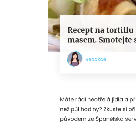
Recept na tortill
masem. Smotejte s
Redakce
Máte rádi neotřelá jídla a p
než půl hodiny? Zkuste si při
původem ze Španělska serv