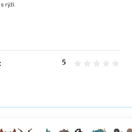
 rýží.
5
: