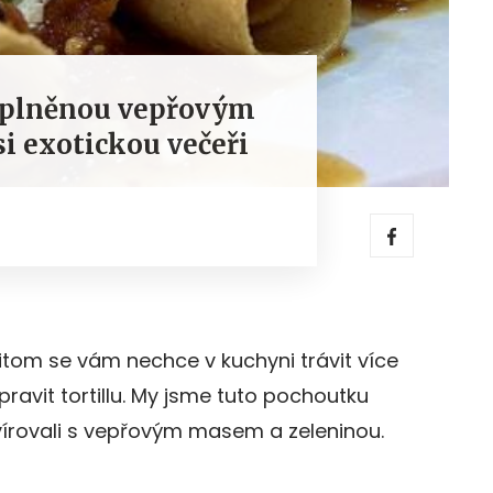
u plněnou vepřovým
i exotickou večeři
řitom se vám nechce v kuchyni trávit více
pravit tortillu. My jsme tuto pochoutku
írovali s vepřovým masem a zeleninou.