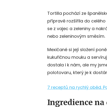
Tortilla pochází ze španěls
přípravě rozšířila do celéh
se z vajec a zeleniny a nakr
nebo zeleninovým směsím.
Mexičané si její složení poněk
kukuřičnou mouku a servíruj
dostala i k nám, ale my jsme
polotovaru, který je k dost
7 receptů na rychlý oběd. Po
Ingredience na 