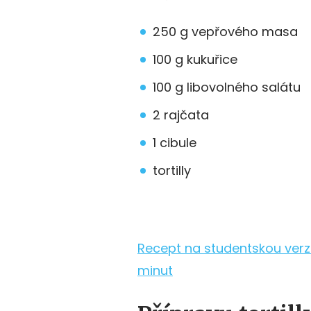
250 g vepřového masa
100 g kukuřice
100 g libovolného salátu
2 rajčata
1 cibule
tortilly
Recept na studentskou verzi
minut