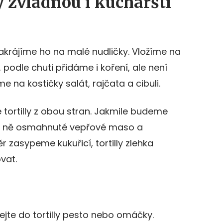
ly zvládnou i kuchařští
rájíme ho na malé nudličky. Vložíme na
 podle chuti přidáme i koření, ale není
e na kostičky salát, rajčata a cibuli.
tortilly z obou stran. Jakmile budeme
 na ně osmahnuté vepřové maso a
r zasypeme kukuřicí, tortilly zlehka
vat.
dejte do tortilly pesto nebo omáčky.