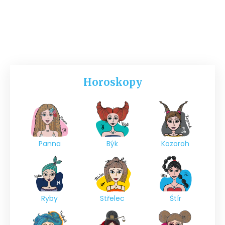
Horoskopy
Panna
Býk
Kozoroh
Ryby
Střelec
Štír