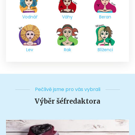
Vodnář
Váhy
Beran
Lev
Rak
Blíženci
Pečlivě jsme pro vás vybrali
Výběr šéfredaktora