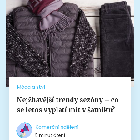
Móda a styl
Nejžhavější trendy sezóny – co
se letos vyplatí mít v šatníku?
Komerční sdělení
5 minut čtení