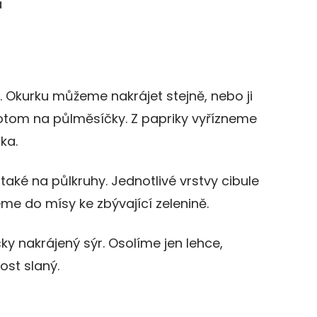
a
. Okurku můžeme nakrájet stejně, nebo ji
otom na půlměsíčky. Z papriky vyřízneme
ka.
 také na půlkruhy. Jednotlivé vrstvy cibule
e do mísy ke zbývající zelenině.
ky nakrájený sýr. Osolíme jen lehce,
ost slaný.