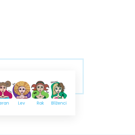
eran
Lev
Rak
Blíženci