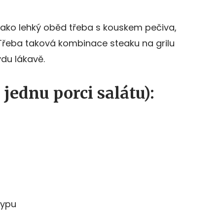
jako lehký oběd třeba s kouskem pečiva,
 Třeba taková kombinace steaku na grilu
du lákavě.
 jednu porci salátu):
typu