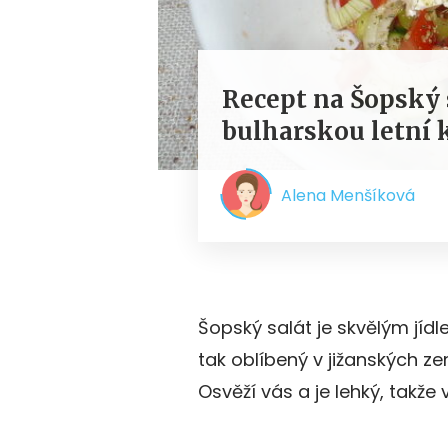
Recept na Šopský 
bulharskou letní 
Alena Menšíková
Šopský salát je skvělým jíd
tak oblíbený v jižanských ze
Osvěží vás a je lehký, takž