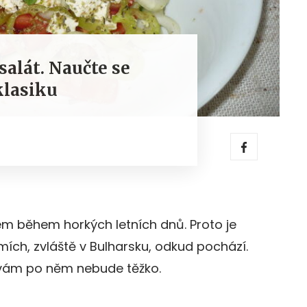
salát. Naučte se
klasiku
lem během horkých letních dnů. Proto je
mích, zvláště v Bulharsku, odkud pochází.
e vám po něm nebude těžko.