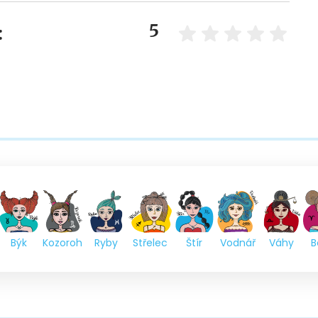
5
:
Býk
Kozoroh
Ryby
Střelec
Štír
Vodnář
Váhy
B