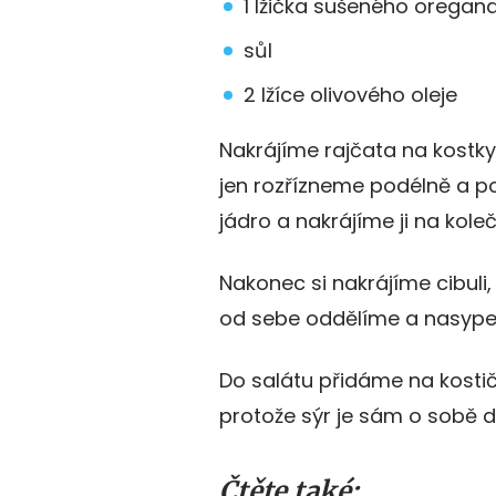
1 lžička sušeného oregan
sůl
2 lžíce olivového oleje
Nakrájíme rajčata na kostky
jen rozřízneme podélně a p
jádro a nakrájíme ji na koleč
Nakonec si nakrájíme cibuli,
od sebe oddělíme a nasypem
Do salátu přidáme na kostič
protože sýr je sám o sobě d
Čtěte také: