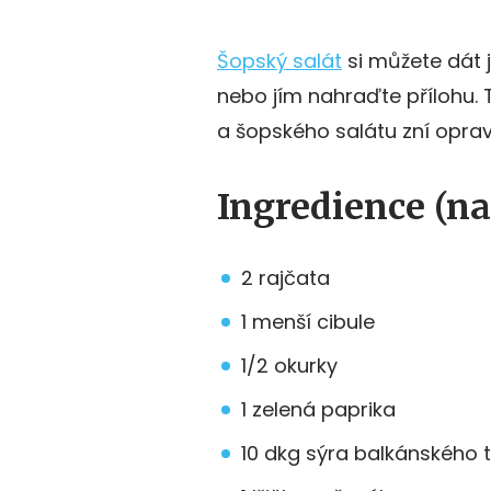
Šopský salát
si můžete dát 
nebo jím nahraďte přílohu.
a šopského salátu zní oprav
Ingredience (na
2 rajčata
1 menší cibule
1/2 okurky
1 zelená paprika
10 dkg sýra balkánského 