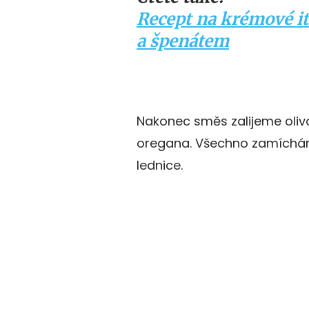
Recept na krémové i
a špenátem
Nakonec směs zalijeme oli
oregana. Všechno zamíchám
lednice.