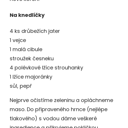
Na knedlíčky
4 ks drůbežích jater
1 vejce
1 malá cibule
stroužek česneku
4 polévkové lžíce strouhanky
1 lžíce majoránky
sůl, pepř
Nejprve očistíme zeleninu a opláchneme
maso. Do připraveného hrnce (nejlépe
tlakového) s vodou dáme veškeré
ingredience a přikryjeme pokličkou.