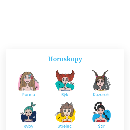
Horoskopy
Panna
Býk
Kozoroh
Ryby
Střelec
Štír