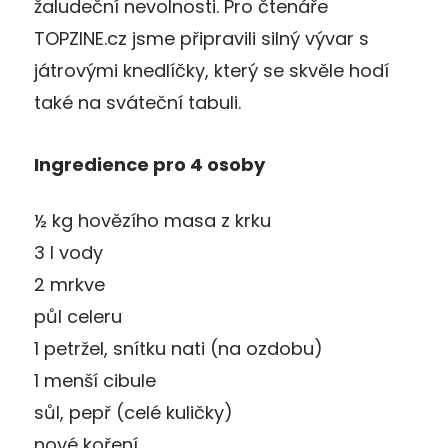
žaludeční nevolnosti. Pro čtenáře
TOPZINE.cz jsme připravili silný vývar s
játrovými knedlíčky, který se skvěle hodí
také na sváteční tabuli.
Ingredience pro 4 osoby
½ kg hovězího masa z krku
3 l vody
2 mrkve
půl celeru
1 petržel, snítku nati (na ozdobu)
1 menší cibule
sůl, pepř (celé kuličky)
nové koření