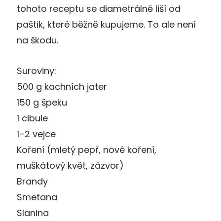
tohoto receptu se diametrálně liší od
paštik, které běžně kupujeme. To ale není
na škodu.
Suroviny:
500 g kachních jater
150 g špeku
1 cibule
1–2 vejce
Koření (mletý pepř, nové koření,
muškátový květ, zázvor)
Brandy
Smetana
Slanina