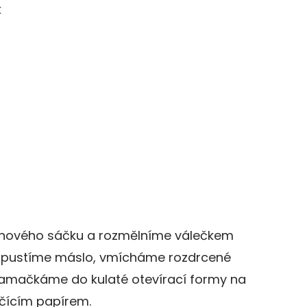
k
enového sáčku a rozmělníme válečkem
rozpustíme máslo, vmícháme rozdrcené
amačkáme do kulaté otevírací formy na
čícím papírem.