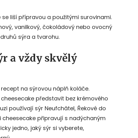
é se liší přípravou a použitými surovinami.
ový, vanilkový, čokoládový nebo ovocný
 druhů sýra a tvarohu.
sýr a vždy skvělý
 recept na sýrovou náplň koláče.
 cheesecake představit bez krémového
zi používají sýr Neufchâtel, Řekové do
eši cheesecake připravují s nadýchaným
ky jedno, jaký sýr si vyberete,
rný.