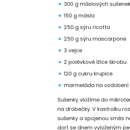
300 g máslových sušene
150 g másla
250 g sýru ricotta
250 g sýru mascarpone
3 vejce
2 polévkové lžíce škrobu
120 g cukru krupice
marmeláda na ozdobení
Sušenky vložíme do mikrot
na drobečky. V kastrolku 
sušenky a spojenou směs n
dort se dnem vyloženým pe