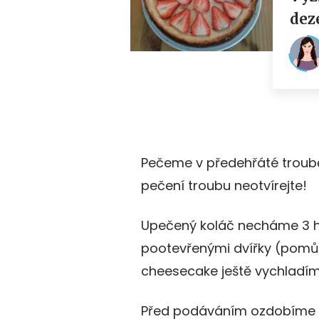
Pečeme v předehřáté troubě
pečení troubu neotvírejte!
Upečený koláč necháme 3 h
pootevřenými dvířky (pomůž
cheesecake ještě vychladíme
Před podáváním ozdobíme