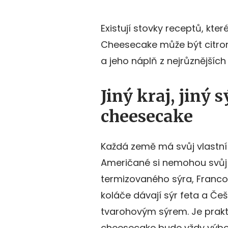
Existují stovky receptů, kter
Cheesecake může být citron
a jeho náplň z nejrůznějších
Jiný kraj, jiný 
cheesecake
Každá země má svůj vlastní
Američané si nemohou svůj
termizovaného sýra, Francou
koláče dávají sýr feta a Č
tvarohovým sýrem. Je praktic
cheesecake bude vždy výbo