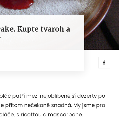
ake. Kupte tvaroh a
y
oláč patří mezi nejoblíbenější dezerty po
 je přitom nečekaně snadná. My jsme pro
 koláče, s ricottou a mascarpone.