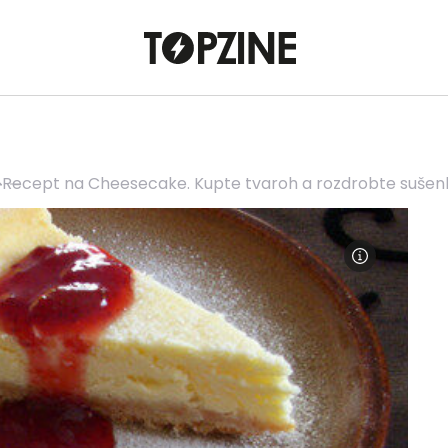
Recept na Cheesecake. Kupte tvaroh a rozdrobte sušen