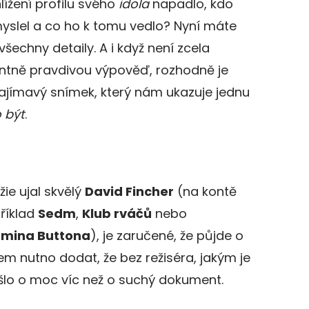
ížení profilu svého
idola
napadlo, kdo
myslel a co ho k tomu vedlo? Nyní máte
šechny detaily. A i když není zcela
entně pravdivou výpověď, rozhodně je
ajímavý snímek, který nám ukazuje jednu
o být
.
žie ujal skvělý
David Fincher
(na kontě
říklad
Sedm
,
Klub rváčů
nebo
amina Buttona
), je zaručené, že půjde o
em nutno dodat, že bez režiséra, jakým je
ešlo o moc víc než o suchý dokument.