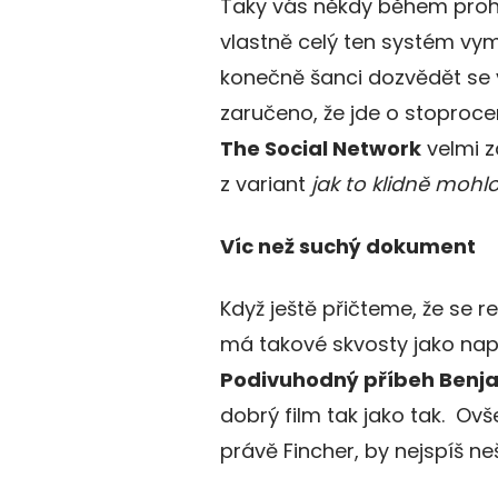
Taky vás někdy během prohl
vlastně celý ten systém vy
konečně šanci dozvědět se v
zaručeno, že jde o stoproc
The Social Network
velmi z
z variant
jak to klidně mohl
Víc než suchý dokument
Když ještě přičteme, že se re
má takové skvosty jako nap
Podivuhodný příbeh Benj
dobrý film tak jako tak. Ovš
právě Fincher, by nejspíš n