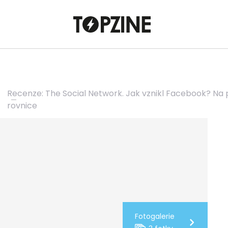
Recenze: The Social Network. Jak vznikl Facebook? Na 
rovnice
Fotogalerie