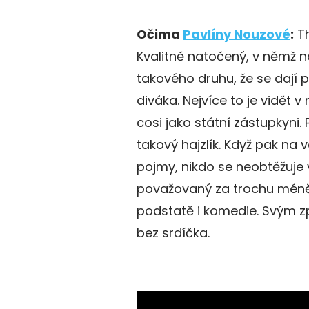
Očima
Pavlíny Nouzové
:
Th
Kvalitně natočený, v němž 
takového druhu, že se dají 
diváka. Nejvíce to je vidět v 
cosi jako státní zástupkyni.
takový hajzlík. Když pak na
pojmy, nikdo se neobtěžuje 
považovaný za trochu méněc
podstatě i komedie. Svým
bez srdíčka.