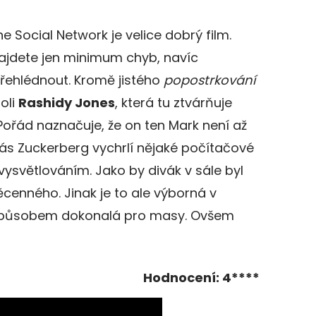
e Social Network je velice dobrý film.
najdete jen minimum chyb, navíc
přehlédnout. Kromě jistého
popostrkování
roli
Rashidy Jones
, která tu ztvárňuje
 Pořád naznačuje, že on ten Mark není až
 vás Zuckerberg vychrlí nějaké počítačové
vysvětlováním. Jako by divák v sále byl
enného. Jinak je to ale výborná v
 způsobem dokonalá pro masy. Ovšem
Hodnocení: 4****