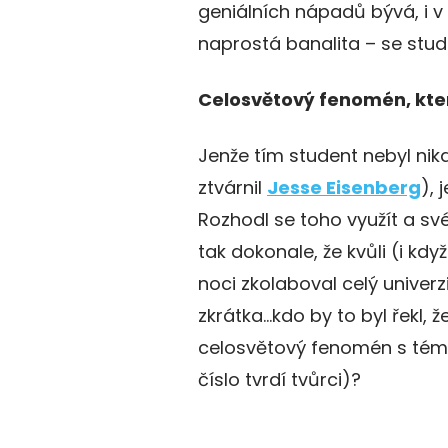
geniálních nápadů bývá, i 
naprostá banalita – se stud
Celosvětový fenomén, kter
Jenže tím student nebyl nik
ztvárnil
Jesse Eisenberg
),
Rozhodl se toho využít a sv
tak dokonale, že kvůli (i kd
noci zkolaboval celý univerzi
zkrátka…kdo by to byl řekl, 
celosvětový fenomén s témě
číslo tvrdí tvůrci)?