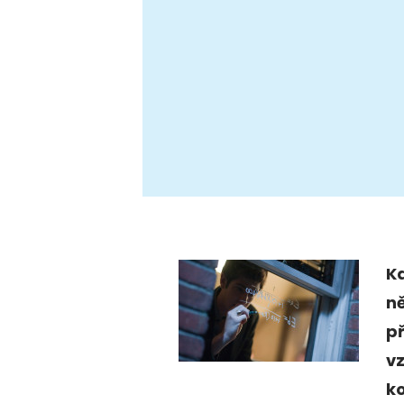
K
ně
p
vz
k