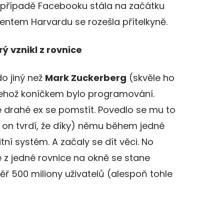
v případě Facebooku stála na začátku
entem Harvardu se rozešla přítelkyně.
ý vznikl z rovnice
do jiný než
Mark Zuckerberg
(skvěle ho
 jehož koníčkem bylo programování.
é drahé ex se pomstít. Povedlo se mu to
yž on tvrdí, že díky) němu během jedné
tní systém. A začaly se dít věci. No
že z jedné rovnice na okně se stane
ř 500 miliony uživatelů (alespoň tohle