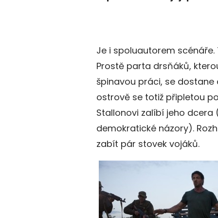
Je i spoluautorem scénáře. 
Prostě parta drsňáků, kterou
špinavou práci, se dostane
ostrově se totiž připletou p
Stallonovi zalíbí jeho dcera
demokratické názory). Rozh
zabít pár stovek vojáků.