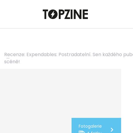
Recenze: Expendables: Postradatelní. Sen každého puber
scéně!
Fotogalerie