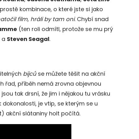
e prostě kombinace, o které jste si jako
očil film, hráli by tam oni
. Chybí snad
Damme
(ten roli odmítl, protože se mu prý
) a
Steven Seagal
.
itelných
bijců
se můžete těšit na akční
ích řad, příběh nemá zrovna objevnou
sou tak drsní, že jim i nějakou tu vrásku
 dokonalosti, je vtip, se kterým se u
) akční slátaniny holt počítá.