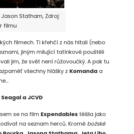
 a Jason Statham, Zdroj:
r filmu
kých filmech. Ti křehčí z nás hltali (nebo
eznami, jiným milující tatínkové pouštěli
vali jim, že svět není růžovoučký. A pak tu
 nazpaměť všechny hlášky z
Komanda
a
ane…
m Seagal a JCVD
 jsem se na film
Expendables
těšila jako
 podívat na seznam herců. Kromě
božské
o Rourka
,
Jasona Stathama
,
Jeta Liho