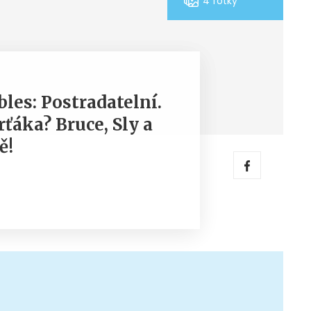
4 fotky
les: Postradatelní.
ťáka? Bruce, Sly a
ě!