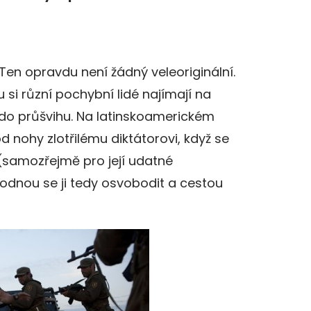
Ten opravdu není žádný veleoriginální.
 si různí pochybní lidé najímají na
 do průšvihu. Na latinskoamerickém
od nohy zlotřilému diktátorovi, když se
 (samozřejmě pro její udatné
odnou se ji tedy osvobodit a cestou