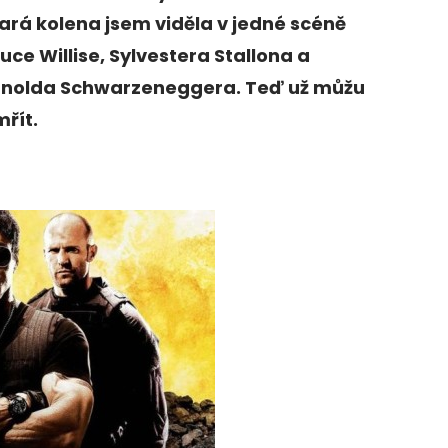
ará kolena jsem viděla v jedné scéně
uce Willise, Sylvestera Stallona a
rnolda Schwarzeneggera. Teď už můžu
řít.