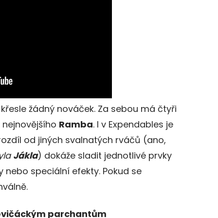
 křesle žádný nováček. Za sebou má čtyři
nejnovějšího
Ramba
. I v Expendables je
 rozdíl od jiných svalnatých rváčů (ano,
yla
Jákla
) dokáže sladit jednotlivé prvky
 nebo speciální efekty. Pokud se
hválně.
 levičáckým parchantům