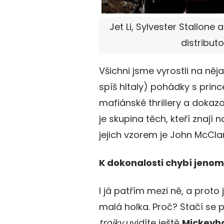
Jet Li, Sylvester Stallone
distributo
Všichni jsme vyrostli na něja
spíš hltaly) pohádky s princ
mafiánské thrillery a dokazo
je skupina těch, kteří znají
jejich vzorem je John McCl
K dokonalosti chybí jeno
I já patřím mezi ně, a proto
malá holka. Proč? Stačí se
trojky
uvidíte ještě
Mickeyh