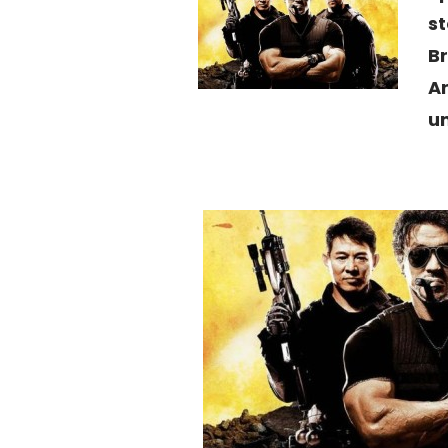
st
Br
A
um