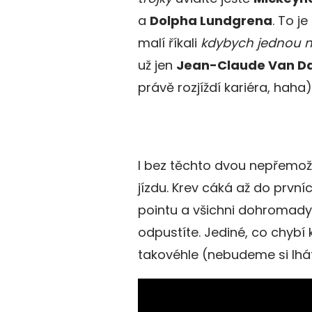
a
Dolpha Lundgrena
. To j
malí říkali
kdybych jednou nat
už jen
Jean-Claude Van 
právě rozjíždí kariéra, haha
I bez těchto dvou nepřemož
jízdu. Krev cáká až do prvn
pointu a všichni dohromady j
odpustíte. Jediné, co chybí k
takovéhle (nebudeme si lhát