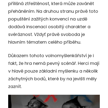
přílišná ztřeštěnost, která může zavánět
přeháněním. Na druhou stranu právě toto
popuštění zažitých konvencí na uzdě
dodává inscenaci osobitý charakter a
svéráznost. Vždyť právě svoboda je
hlavním tématem celého příběhu.
Důkazem tohoto volnomyšlenkářství je i
fakt, že hra nemá pevný scénář. Herci mají
v hlavě pouze základní myšlenku a několik
záchytných bodů, které by na jevišti měly
zaznít.