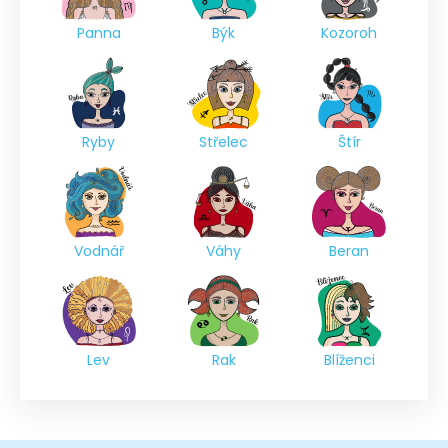
Panna
Býk
Kozoroh
Ryby
Střelec
Štír
Vodnář
Váhy
Beran
Lev
Rak
Blíženci