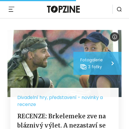
MENU
Fotogalerie
3 fotky
Divadelní hry, představení - novinky a
recenze
RECENZE: Brkelemeke zve na
bláznivý výlet. A nezastaví se