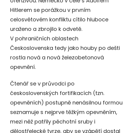
ofenzivou. Německo v čele s Adolfem
Hitlerem se porážkou v prvním
celosvětovém konfliktu cítilo hluboce
uraženo a zbrojilo k odvetě.
V pohraničních oblastech
Československa tedy jako houby po dešti
rostla nová a nová železobetonová
opevnění.
Čtenář se v průvodci po
československých fortifikacích (tzn.
opevněních) postupně nenásilnou formou
seznamuje s nejprve těžkým opevněním,
mezi něž patřily pěchotní sruby i
dělostřelecké tvrze, aby se vzápětí dostal