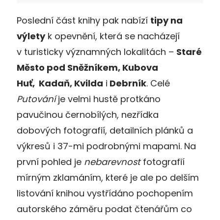
Poslední část knihy pak nabízí
tipy na
výlety
k opevnění, která se nacházejí
v turisticky významných lokalitách –
Staré
Město pod Sněžníkem, Kubova
Huť, Kadaň, Kvilda
i
Debrník
. Celé
Putování
je velmi hustě protkáno
pavučinou černobílých, nezřídka
dobových fotografií, detailních plánků a
výkresů i 37-mi podrobnými mapami. Na
první pohled je
nebarevnost
fotografií
mírným zklamáním, které je ale po delším
listování knihou vystřídáno pochopením
autorského záměru podat čtenářům co