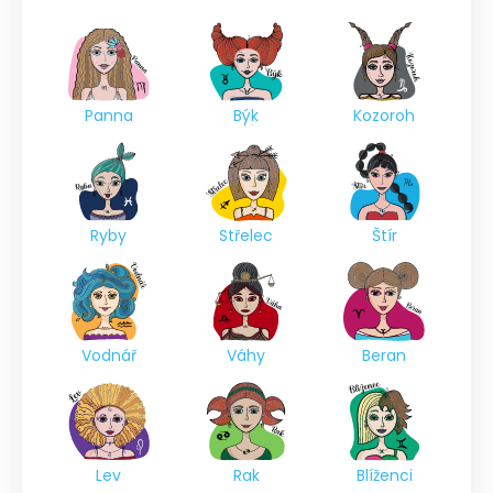
Panna
Býk
Kozoroh
Ryby
Střelec
Štír
Vodnář
Váhy
Beran
Lev
Rak
Blíženci