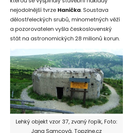
kterou se vyšplhaly stavební náklady
nejodolnější tvrze
Hanička
. Soustava
dělostřeleckých srubů, minometných věží
a pozorovatelen vyšla československý
stát na astronomických 28 milionů korun.
Lehký objekt vzor 37, zvaný řopík, Foto:
Jana Samcová, Topzine.cz