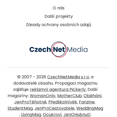
O nás
Další projekty
Zásady ochrany osobních údajů
© 2007 - 2026
CzechNetMedia s.r.o.
a
dodavatelé obsahu. Propagaci magazínu
zajišťuje
reklamní agentura Pickerly.
Další
magazíny:
WomanOnly
,
MotherClub
,
Oběhání
,
JenProTěhotné
,
Předškolnívěk
,
Fanzine
,
StudentMag
,
JenProCestovatele
,
WeddingMag
,
LivingMag
,
Ocukroví
,
JenOHubnutí
.