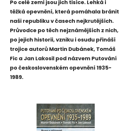
Po celé zemi jsou jich tisíce. Lehká i
těžká opevnění, která pomáhala bránit
naši republiku v časech nejkrutějších.
Průvodce po těch nejznámějších z nich,
po jejich historii, vzniku i osudu přináší
trojice autorů Martin Dubánek, Tomáš
Fic a Jan Lakosil pod názvem Putování
po československém opevnění 1935-
1989.