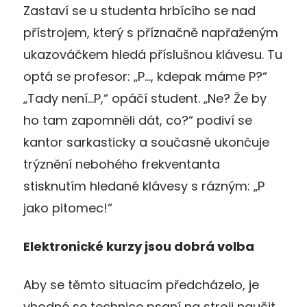
Zastaví se u studenta hrbícího se nad
přístrojem, který s příznačně napřaženým
ukazováčkem hledá příslušnou klávesu. Tu
optá se profesor: „P…, kdepak máme P?“
„Tady není…P,“ opáčí student. „Ne? Že by
ho tam zapomněli dát, co?“ podiví se
kantor sarkasticky a současně ukončuje
trýznění nebohého frekventanta
stisknutím hledané klávesy s rázným: „P
jako pitomec!“
Elektronické kurzy jsou dobrá volba
Aby se těmto situacím předcházelo, je
vhodné se technice psaní na stroji naučit,