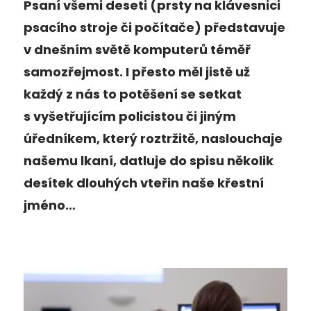
Psaní všemi deseti (prsty na klávesnici
psacího stroje či počítače) představuje
v dnešním světě komputerů téměř
samozřejmost. I přesto měl jistě už
každý z nás to potěšení se setkat
s vyšetřujícím policistou či jiným
úředníkem, který roztržitě, naslouchaje
našemu lkaní, datluje do spisu několik
desítek dlouhých vteřin naše křestní
jméno…