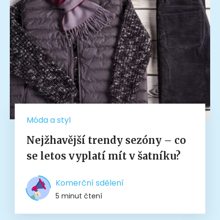
Móda a styl
Nejžhavější trendy sezóny – co
se letos vyplatí mít v šatníku?
Komerční sdělení
5 minut čtení