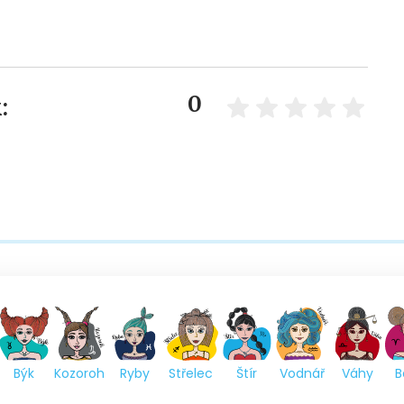
0
:
Býk
Kozoroh
Ryby
Střelec
Štír
Vodnář
Váhy
B