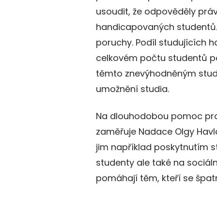
usoudit, že odpověděly právě
handicapovaných studentů.
poruchy. Podíl studujících
celkovém počtu studentů pou
těmto znevýhodněným stude
umožnění studia.
Na dlouhodobou pomoc pro
zaměřuje Nadace Olgy Havlo
jim například poskytnutím s
studenty ale také na sociá
pomáhají těm, kteří se špat