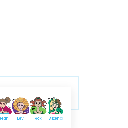
eran
Lev
Rak
Blíženci