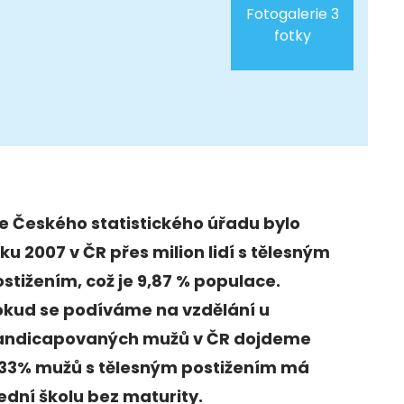
Fotogalerie 3
fotky
e Českého statistického úřadu bylo
ku 2007 v ČR přes milion lidí s tělesným
stižením, což je 9,87 % populace.
okud se podíváme na vzdělání u
andicapovaných mužů v ČR dojdeme
e 33% mužů s tělesným postižením má
ední školu bez maturity.