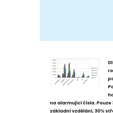
Dl
ro
po
P
h
na alarmující čísla. Pouz
základní vzdělání, 30% stř