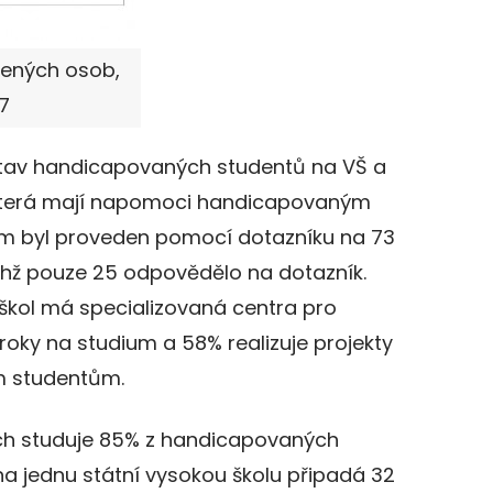
žených osob,
7
 stav handicapovaných studentů na VŠ a
 která mají napomoci handicapovaným
kum byl proveden pomocí dotazníku na 73
chž pouze 25 odpovědělo na dotazník.
kol má specializovaná centra pro
roky na studium a 58% realizuje projekty
 studentům.
ách studuje 85% z handicapovaných
a jednu státní vysokou školu připadá 32