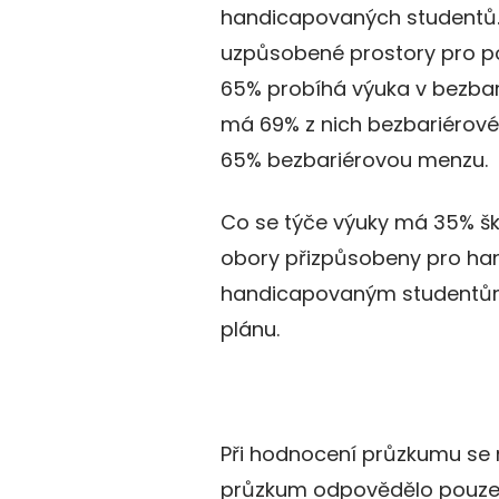
handicapovaných studentů. 
uzpůsobené prostory pro po
65% probíhá výuka v bezba
má 69% z nich bezbariérové
65% bezbariérovou menzu.
Co se týče výuky má 35% šk
obory přizpůsobeny pro han
handicapovaným studentům 
plánu.
Při hodnocení průzkumu se 
průzkum odpovědělo pouze 2