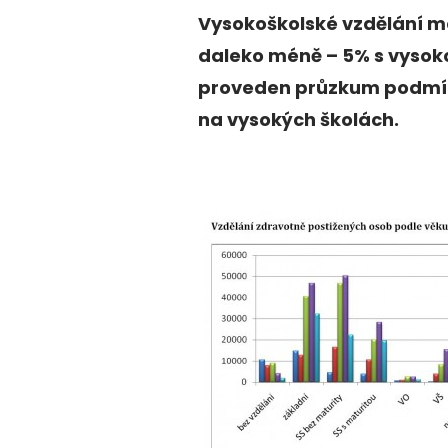
Vysokoškolské vzdělání má
daleko méně – 5% s vysok
proveden průzkum podmín
na vysokých školách.