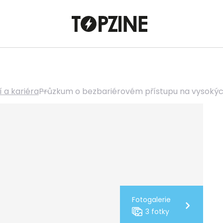
 a kariéra
Průzkum o bezbariérovém přístupu na vysokýc
Fotogalerie
3 fotky