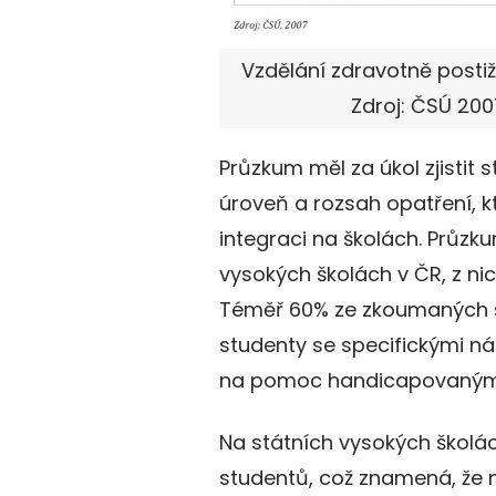
Vzdělání zdravotně posti
Zdroj: ČSÚ 200
Průzkum měl za úkol zjistit
úroveň a rozsah opatření,
integraci na školách. Průz
vysokých školách v ČR, z ni
Téměř 60% ze zkoumaných š
studenty se specifickými ná
na pomoc handicapovaným
Na státních vysokých škol
studentů, což znamená, že n