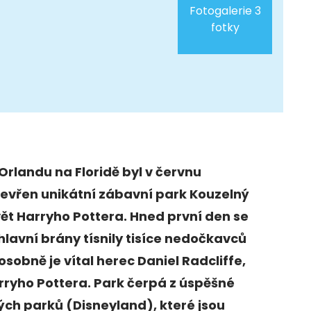
Fotogalerie 3
fotky
Orlandu na Floridě byl v červnu
evřen unikátní zábavní park Kouzelný
ět Harryho Pottera. Hned první den se
hlavní brány tísnily tisíce nedočkavců
osobně je vítal herec Daniel Radcliffe,
rryho Pottera. Park čerpá z úspěšné
ch parků (Disneyland), které jsou