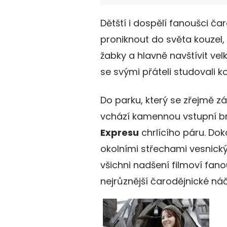
Dětští i dospělí fanoušci č
proniknout do světa kouzel
žabky a hlavně navštívit ve
se svými přáteli studovali ko
Do parku, který se zřejmě z
vchází kamennou vstupní b
Expresu
chrlícího páru. Dok
okolními střechami vesnick
všichni nadšení filmoví fan
nejrůznější čarodějnické ná