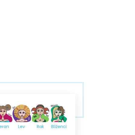
eran
Lev
Rak
Blíženci