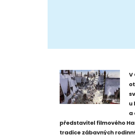
V 
ot
sv
u 
a 
představitel filmového Ha
tradice zábavných rodinný