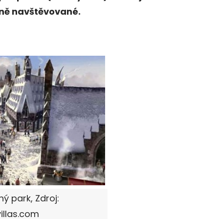
jně navštěvované.
ý park, Zdroj:
illas.com