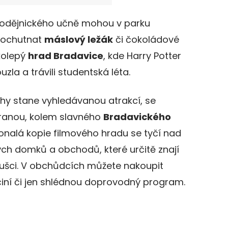
arodějnického učně mohou v parku
, ochutnat
máslový ležák
či čokoládové
lkolepý
hrad Bradavice
, kde Harry Potter
uzla a trávili studentská léta.
áhy stane vyhledávanou atrakcí, se
ranou, kolem slavného
Bradavického
onalá kopie filmového hradu se tyčí nad
ých domků a obchodů, které určitě znají
oušci. V obchůdcích můžete nakoupit
činí či jen shlédnou doprovodný program.