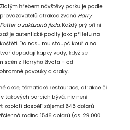
Zlatým hřebem návštěvy parku je podle
provozovatelů atrakce zvaná
Harry
Potter a zakázaná jízda
. Každý prý při ní
zažije autentické pocity jako při letu na
m
koštěti. Do nosu mu stoupá kouř a na
tvář dopadají kapky vody, když se
em scén z Harryho života – od
 ohromné pavouky a draky.
é akce, tématické restaurace, atrakce či
ž v takových parcích bývá, nic není
t zaplatí dospělí zájemci 645 dolarů
yřčlenná rodina 1548 dolarů (asi 29 000