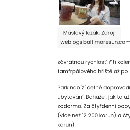
Máslový ležák, Zdroj:
weblogs.baltimoresun.co
závratnou rychlostí řítí kol
famfrpálového hřiště až po
Park nabízí četné doprovodn
ubytování. Bohužel, jak to u
zadarmo. Za čtyřdenní poby
(více než 12 200 korun) a čt
korun).