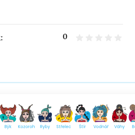
0
:
Býk
Kozoroh
Ryby
Střelec
Štír
Vodnář
Váhy
B