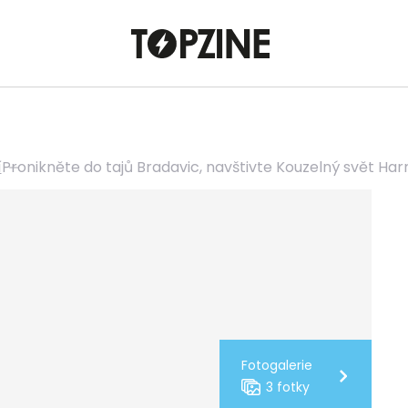
í
Pronikněte do tajů Bradavic, navštivte Kouzelný svět Har
Fotogalerie
3 fotky