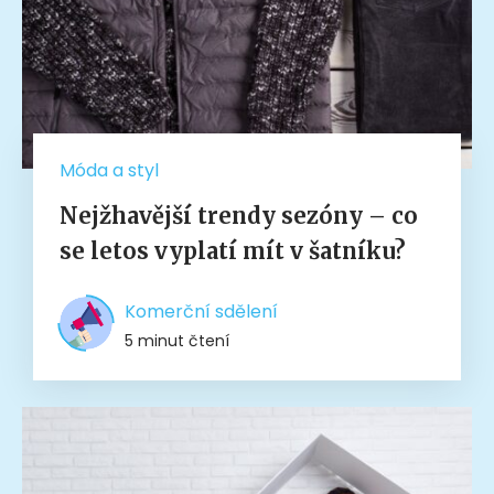
Móda a styl
Nejžhavější trendy sezóny – co
se letos vyplatí mít v šatníku?
Komerční sdělení
5 minut čtení