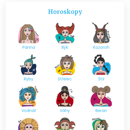
Horoskopy
Panna
Býk
Kozoroh
Ryby
Střelec
Štír
Vodnář
Váhy
Beran