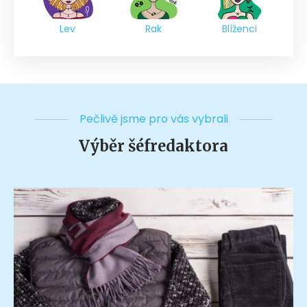
Lev
Rak
Blíženci
Pečlivě jsme pro vás vybrali
Výběr šéfredaktora