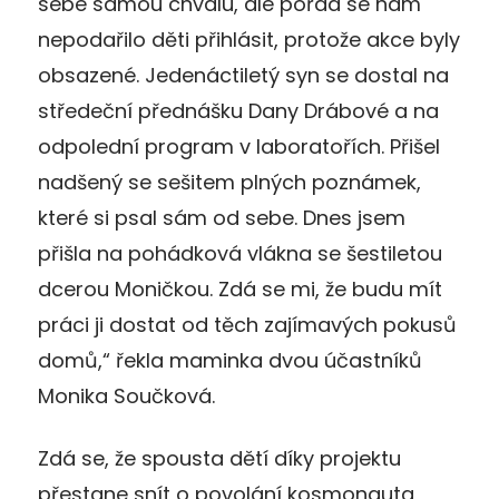
sebe samou chválu, ale pořád se nám
nepodařilo děti přihlásit, protože akce byly
obsazené. Jedenáctiletý syn se dostal na
středeční přednášku Dany Drábové a na
odpolední program v laboratořích. Přišel
nadšený se sešitem plných poznámek,
které si psal sám od sebe. Dnes jsem
přišla na pohádková vlákna se šestiletou
dcerou Moničkou. Zdá se mi, že budu mít
práci ji dostat od těch zajímavých pokusů
domů,“ řekla maminka dvou účastníků
Monika Součková.
Zdá se, že spousta dětí díky projektu
přestane snít o povolání kosmonauta