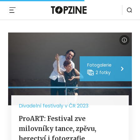
MENU
Fotogalerie
2 fotky
Divadelní festivaly v ČR 2023
ProART: Festival zve
milovníky tance, zpěvu,
herectví i fotografie