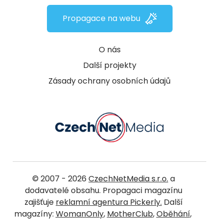
Propagace na webu
O nás
Další projekty
Zásady ochrany osobních údajů
© 2007 - 2026
CzechNetMedia s.r.o.
a
dodavatelé obsahu. Propagaci magazínu
zajišťuje
reklamní agentura Pickerly.
Další
magazíny:
WomanOnly
,
MotherClub
,
Oběhání
,