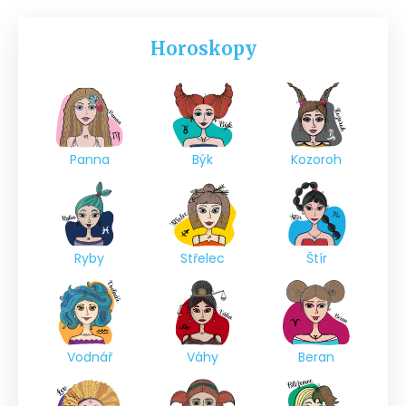
Horoskopy
Panna
Býk
Kozoroh
Ryby
Střelec
Štír
Vodnář
Váhy
Beran