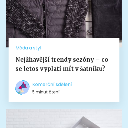
Móda a styl
Nejžhavější trendy sezóny – co
se letos vyplatí mít v šatníku?
Komerční sdělení
5 minut čtení