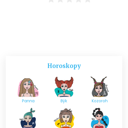
Horoskopy
Panna
Býk
Kozoroh