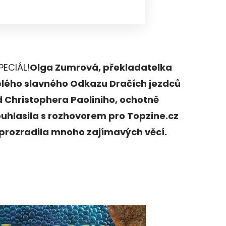
PECIÁL!
Olga Zumrová, překladatelka
elého slavného Odkazu Dračích jezdců
 Christophera Paoliniho, ochotně
uhlasila s rozhovorem pro Topzine.cz
 prozradila mnoho zajímavých věcí.