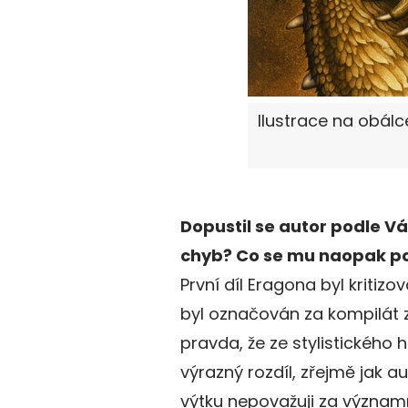
Ilustrace na obálc
Dopustil se autor podle V
chyb? Co se mu naopak p
První díl Eragona byl kritizov
byl označován za kompilát z 
pravda, že ze stylistického
výrazný rozdíl, zřejmě jak a
výtku nepovažuji za významn