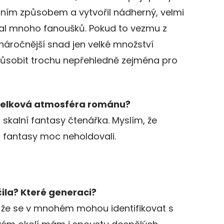
álním způsobem a vytvořil nádherný, velmi
skal mnoho fanoušků. Pokud to vezmu z
náročnější snad jen velké množství
ůsobit trochu nepřehledně zejména pro
 celková atmosféra románu?
m skalní fantasy čtenářka. Myslím, že
d fantasy moc neholdovali.
ila? Které generaci?
, že se v mnohém mohou identifikovat s