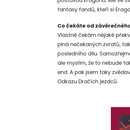
postavou Eragona. Ale ve s
fantasy fandů, kteří si Erago
Co čekáte od závěrečného
Vlastně čekám nějaké překv
plná nečekaných zvratů, ta
posledního dílu. Samozřejm
ale myslím, že to nebude t
end. A pak jsem taky zvědav
Odkazu Dračích jezdců.