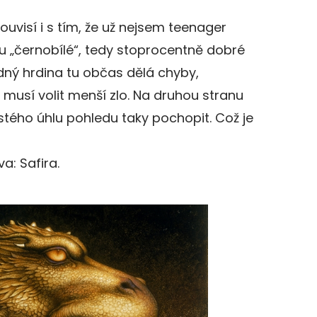
ouvisí i s tím, že už nejsem teenager
sou „černobílé“, tedy stoprocentně dobré
adný hrdina tu občas dělá chyby,
musí volit menší zlo. Na druhou stranu
stého úhlu pohledu taky pochopit. Což je
a: Safira.