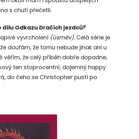
vém okolí mám i spoustu dospělých
na s chutí přečetli.
 dílu Odkazu Dračích jezdců?
apivé vyvrcholení
(úsměv)
. Celá série je
kže doufám, že tomu nebude jinak ani u
ě věřím, že celý příběh dobře dopadne,
akový ten stoprocentní, dojemný happy
á, do čeho se Christopher pustí po