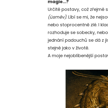
magie…?
Určitě postavy, což zřejmě s
(úsměv)
. Líbí se mi, že nej
nebo stoprocentně zlé. I kl
rozhoduje se sobecky, nebo 
jednání padouchů se dá z ji
stejné jako v životě.
A moje nejoblíbenější postav