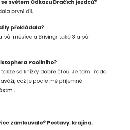
a se světem Odkazu Dračích jezdců?
ala první díl.
 díly překládala?
 půl měsíce a Brisingr také 3 a půl
ristophera Paoliniho?
 takže se knížky dobře čtou. Je tam i řada
sáží, což je podle mě příjemné
ástmi.
íce zamlouvalo? Postavy, krajina,