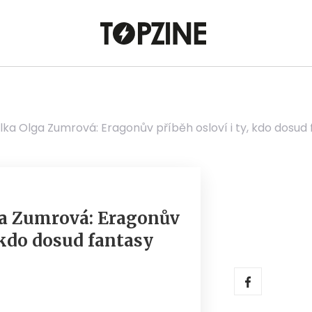
lka Olga Zumrová: Eragonův příběh osloví i ty, kdo dosud 
ga Zumrová: Eragonův
, kdo dosud fantasy