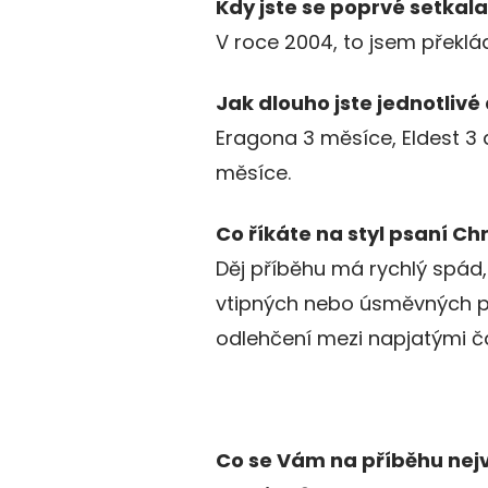
Kdy jste se poprvé setkal
V roce 2004, to jsem překlád
Jak dlouho jste jednotlivé
Eragona 3 měsíce, Eldest 3 a
měsíce.
Co říkáte na styl psaní Ch
Děj příběhu má rychlý spád,
vtipných nebo úsměvných pa
odlehčení mezi napjatými č
Co se Vám na příběhu nejv