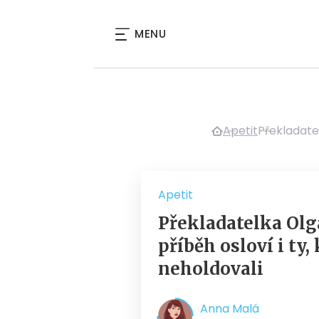
MENU
Apetit
Překladate
Apetit
Překladatelka Ol
příběh osloví i ty
neholdovali
Anna Malá