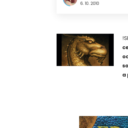
6. 10. 2010
!S
c
od
so
a