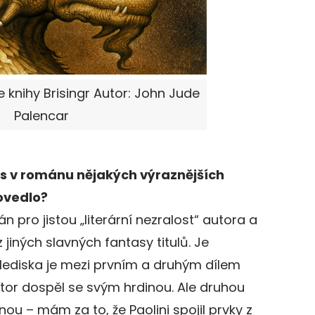
e knihy Brisingr Autor: John Jude
Palencar
ás v románu nějakých výraznějších
ovedlo?
án pro jistou „literární nezralost“ autora a
jiných slavných fantasy titulů. Je
 hlediska je mezi prvním a druhým dílem
utor dospěl se svým hrdinou. Ale druhou
ou – mám za to, že Paolini spojil prvky z