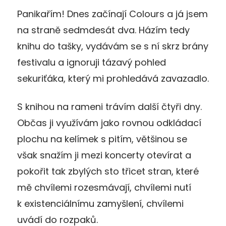
Panikařím! Dnes začínají Colours a já jsem
na straně sedmdesát dva. Házím tedy
knihu do tašky, vydávám se s ní skrz brány
festivalu a ignoruji tázavý pohled
sekuriťáka, který mi prohledává zavazadlo.
S knihou na rameni trávím další čtyři dny.
Občas ji využívám jako rovnou odkládací
plochu na kelímek s pitím, většinou se
však snažím ji mezi koncerty otevírat a
pokořit tak zbylých sto třicet stran, které
mě chvílemi rozesmávají, chvílemi nutí
k existenciálnímu zamyšlení, chvílemi
uvádí do rozpaků.