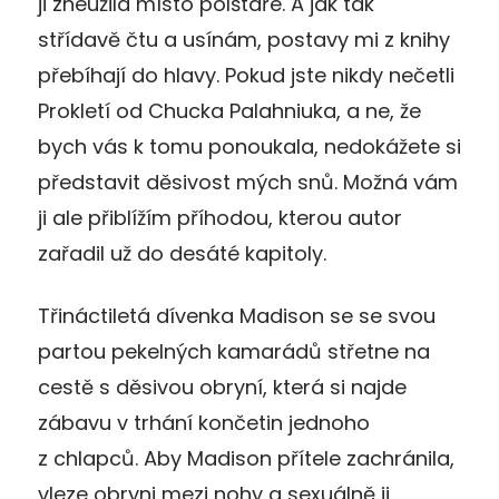
ji zneužila místo polštáře. A jak tak
střídavě čtu a usínám, postavy mi z knihy
přebíhají do hlavy. Pokud jste nikdy nečetli
Prokletí od Chucka Palahniuka, a ne, že
bych vás k tomu ponoukala, nedokážete si
představit děsivost mých snů. Možná vám
ji ale přiblížím příhodou, kterou autor
zařadil už do desáté kapitoly.
Třináctiletá dívenka Madison se se svou
partou pekelných kamarádů střetne na
cestě s děsivou obryní, která si najde
zábavu v trhání končetin jednoho
z chlapců. Aby Madison přítele zachránila,
vleze obryni mezi nohy a sexuálně ji