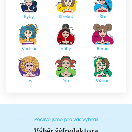
Ryby
Střelec
Štír
Vodnář
Váhy
Beran
Lev
Rak
Blíženci
Pečlivě jsme pro vás vybrali
Výběr šéfredaktora