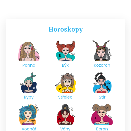
Horoskopy
Panna
Býk
Kozoroh
Ryby
Střelec
Štír
Vodnář
Váhy
Beran