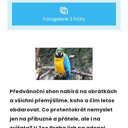
Fotogalerie 3 fotky
Předvánoční shon nabírá na obrátkách
a všichni přemýšlíme, koho a čím letos
obdarovat. Co protentokrát nemyslet
jen na příbuzné a přátele, ale i na
zvířata? V Zoo Praha jich na adopci