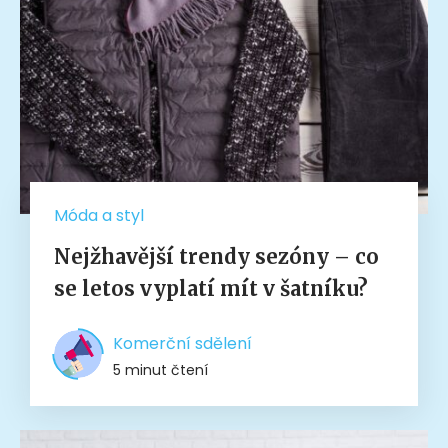
Móda a styl
Nejžhavější trendy sezóny – co
se letos vyplatí mít v šatníku?
Komerční sdělení
5 minut čtení