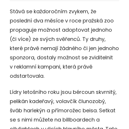
Stává se každoročním zvykem, že
poslední dva měsíce v roce pražská zoo
propaguje možnost adoptovat jednoho
(či více) ze svých svěřenců. Ty druhy,
které právě nemají žádného či jen jednoho
sponzora, dostaly možnost se zviditelnit
v reklamní kampani, která právě
odstartovala.
Lídry letošního roku jsou bércoun skvrnitý,
pelikán kadeřavý, volavčík člunozobý,
šváb harlekýn a přímorožec beisa. Setkat
se s nimi můžete na billboardech a
citylightech v ulicích hlavního města. Tato