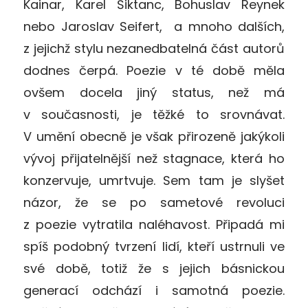
Kainar, Karel Šiktanc, Bohuslav Reynek
nebo Jaroslav Seifert, a mnoho dalších,
z jejichž stylu nezanedbatelná část autorů
dodnes čerpá. Poezie v té době měla
ovšem docela jiný status, než má
v současnosti, je těžké to srovnávat.
V umění obecně je však přirozeně jakýkoli
vývoj přijatelnější než stagnace, která ho
konzervuje, umrtvuje. Sem tam je slyšet
názor, že se po sametové revoluci
z poezie vytratila naléhavost. Připadá mi
spíš podobný tvrzení lidí, kteří ustrnuli ve
své době, totiž že s jejich básnickou
generací odchází i samotná poezie.