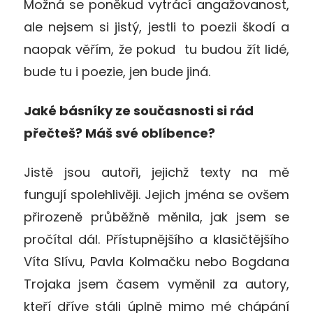
Možná se poněkud vytrácí angažovanost,
ale nejsem si jistý, jestli to poezii škodí a
naopak věřím, že pokud tu budou žít lidé,
bude tu i poezie, jen bude jiná.
Jaké básníky ze současnosti si rád
přečteš? Máš své oblíbence?
Jistě jsou autoři, jejichž texty na mě
fungují spolehlivěji. Jejich jména se ovšem
přirozeně průběžně měnila, jak jsem se
pročítal dál. Přístupnějšího a klasičtějšího
Víta Slívu, Pavla Kolmačku nebo Bogdana
Trojaka jsem časem vyměnil za autory,
kteří dříve stáli úplně mimo mé chápání