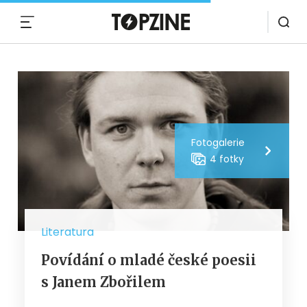
MENU
Fotogalerie
4 fotky
Literatura
Povídání o mladé české poesii
s Janem Zbořilem