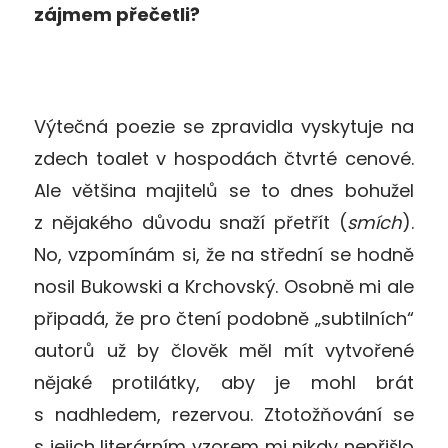
zájmem přečetli?
Výtečná poezie se zpravidla vyskytuje na
zdech toalet v hospodách čtvrté cenové.
Ale většina majitelů se to dnes bohužel
z nějakého důvodu snaží přetřít (
smích
).
No, vzpomínám si, že na střední se hodně
nosil Bukowski a Krchovský. Osobně mi ale
připadá, že pro čtení podobně „subtilních“
autorů už by člověk měl mít vytvořené
nějaké protilátky, aby je mohl brát
s nadhledem, rezervou. Ztotožňování se
s jejich literárním vzorem mi nikdy nepřišlo