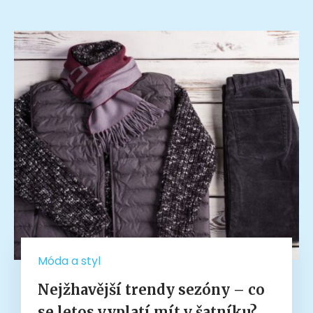
Móda a styl
Nejžhavější trendy sezóny – co
se letos vyplatí mít v šatníku?