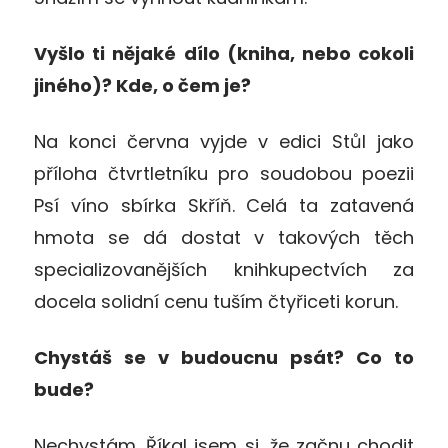
Vyšlo ti nějaké dílo (kniha, nebo cokoli
jiného)? Kde, o čem je?
Na konci června vyjde v edici Stůl jako
příloha čtvrtletníku pro soudobou poezii
Psí víno sbírka Skříň. Celá ta zatavená
hmota se dá dostat v takových těch
specializovanějších knihkupectvích za
docela solidní cenu tuším čtyřiceti korun.
Chystáš se v budoucnu psát? Co to
bude?
Nechystám. Říkal jsem si, že začnu chodit