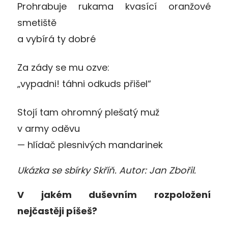
Prohrabuje rukama kvasící oranžové
smetiště
a vybírá ty dobré
Za zády se mu ozve:
„vypadni! táhni odkuds přišel“
Stojí tam ohromný plešatý muž
v army oděvu
— hlídač plesnivých mandarinek
Ukázka se sbírky Skříň. Autor: Jan Zbořil.
V jakém duševním rozpoložení
nejčastěji píšeš?