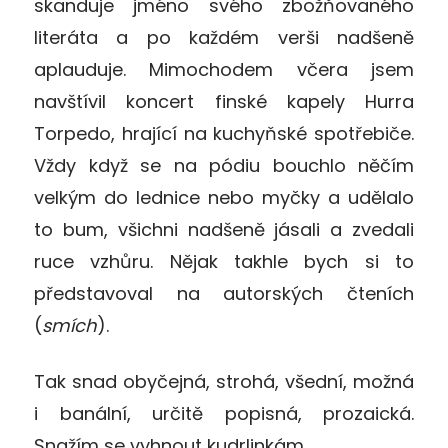
skanduje jméno svého zbožňovaného
literáta a po každém verši nadšeně
aplauduje. Mimochodem včera jsem
navštívil koncert finské kapely Hurra
Torpedo, hrající na kuchyňské spotřebiče.
Vždy když se na pódiu bouchlo něčím
velkým do lednice nebo myčky a udělalo
to bum, všichni nadšeně jásali a zvedali
ruce vzhůru. Nějak takhle bych si to
představoval na autorských čteních
(
smích
).
Tak snad obyčejná, strohá, všední, možná
i banální, určitě popisná, prozaická.
Snažím se vyhnout kudrlinkám.