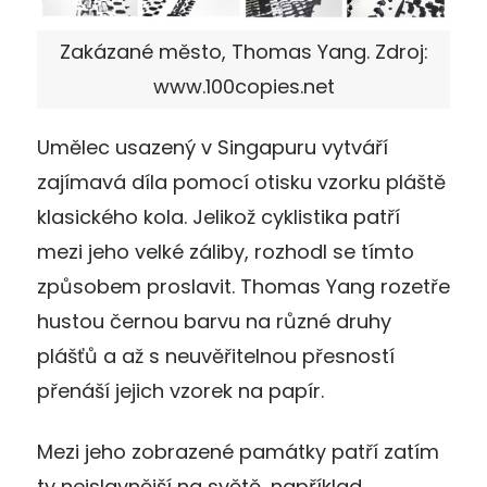
Zakázané město, Thomas Yang. Zdroj:
www.100copies.net
Umělec usazený v Singapuru vytváří
zajímavá díla pomocí otisku vzorku pláště
klasického kola. Jelikož cyklistika patří
mezi jeho velké záliby, rozhodl se tímto
způsobem proslavit. Thomas Yang rozetře
hustou černou barvu na různé druhy
plášťů a až s neuvěřitelnou přesností
přenáší jejich vzorek na papír.
Mezi jeho zobrazené památky patří zatím
ty nejslavnější na světě, například