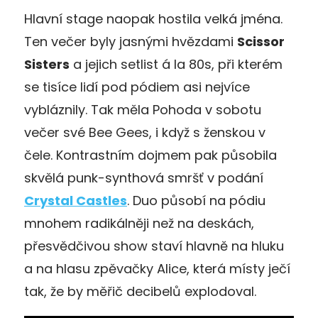
Hlavní stage naopak hostila velká jména.
Ten večer byly jasnými hvězdami
Scissor
Sisters
a jejich setlist á la 80s, při kterém
se tisíce lidí pod pódiem asi nejvíce
vybláznily. Tak měla Pohoda v sobotu
večer své Bee Gees, i když s ženskou v
čele. Kontrastním dojmem pak působila
skvělá punk-synthová smršť v podání
Crystal Castles
. Duo působí na pódiu
mnohem radikálněji než na deskách,
přesvědčivou show staví hlavně na hluku
a na hlasu zpěvačky Alice, která místy ječí
tak, že by měřič decibelů explodoval.