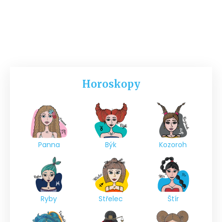
Horoskopy
Panna
Býk
Kozoroh
Ryby
Střelec
Štír