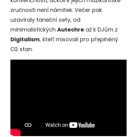
konvenčnosti, ačkoli k jejich muzikantské
zručnosti není námitek. Večer pak
uzavíraly taneční sety, od
minimalistických
Autechre
až k DJům z
Digitalism
, kteří mixovali pro přeplněný
O2 stan.