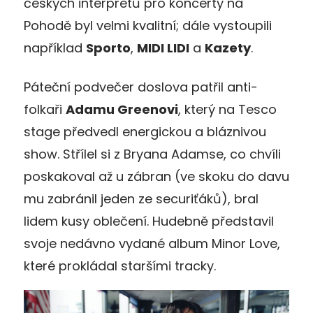
českých interpretů pro koncerty na
Pohodě byl velmi kvalitní; dále vystoupili
například
Sporto
,
MIDI LIDI
a
Kazety
.
Páteční podvečer doslova patřil anti-
folkaři
Adamu Greenovi
, který na Tesco
stage předvedl energickou a bláznivou
show. Střílel si z Bryana Adamse, co chvíli
poskakoval až u zábran (ve skoku do davu
mu zabránil jeden ze securiťáků), bral
lidem kusy oblečení. Hudebně představil
svoje nedávno vydané album Minor Love,
které prokládal staršími tracky.