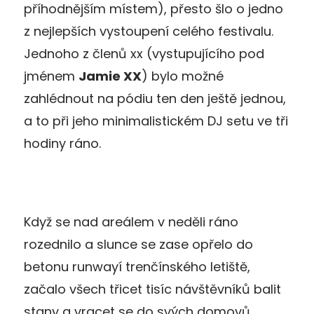
příhodnějším místem), přesto šlo o jedno
z nejlepších vystoupení celého festivalu.
Jednoho z členů xx (vystupujícího pod
jménem
Jamie XX
) bylo možné
zahlédnout na pódiu ten den ještě jednou,
a to při jeho minimalistickém DJ setu ve tři
hodiny ráno.
Když se nad areálem v neděli ráno
rozednilo a slunce se zase opřelo do
betonu runwayí trenčínského letiště,
začalo všech třicet tisíc návštěvníků balit
stany a vracet se do svých domovů.