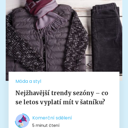
Móda a styl
Nejžhavější trendy sezóny – co
se letos vyplatí mít v šatníku?
Komerční sdělení
5 minut čtení