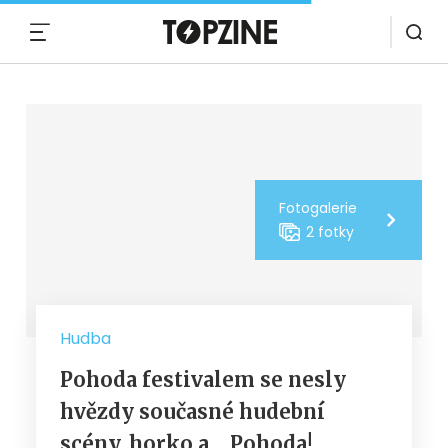
MENU
Fotogalerie
2 fotky
Hudba
Pohoda festivalem se nesly
hvězdy současné hudební
scény, horko a… Pohoda!