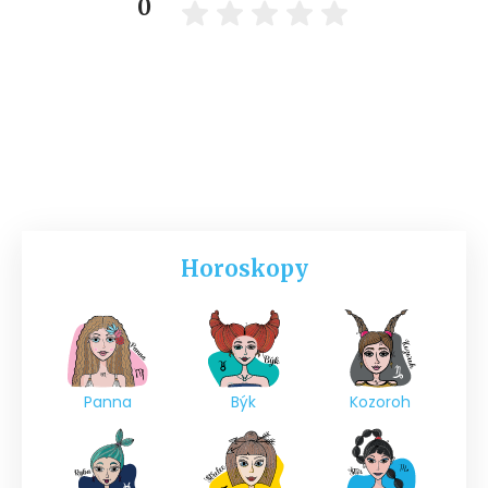
0
Horoskopy
Panna
Býk
Kozoroh