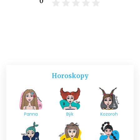
0
Horoskopy
Panna
Býk
Kozoroh