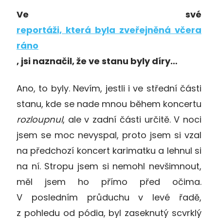
Ve své
reportáži, která byla zveřejněná včera
ráno
, jsi naznačil, že ve stanu byly díry…
Ano, to byly. Nevím, jestli i ve střední části
stanu, kde se nade mnou během koncertu
rozloupnul
, ale v zadní části určitě. V noci
jsem se moc nevyspal, proto jsem si vzal
na předchozí koncert karimatku a lehnul si
na ní. Stropu jsem si nemohl nevšimnout,
měl jsem ho přímo před očima.
V posledním průduchu v levé řadě,
z pohledu od pódia, byl zaseknutý scvrklý