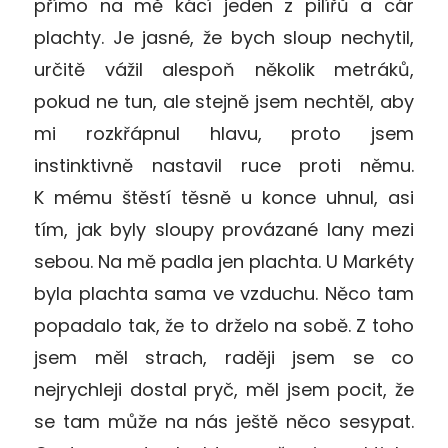
přímo na mě kácí jeden z pilířů a cár
plachty. Je jasné, že bych sloup nechytil,
určitě vážil alespoň několik metráků,
pokud ne tun, ale stejně jsem nechtěl, aby
mi rozkřápnul hlavu, proto jsem
instinktivně nastavil ruce proti němu.
K mému štěstí těsně u konce uhnul, asi
tím, jak byly sloupy provázané lany mezi
sebou. Na mě padla jen plachta. U Markéty
byla plachta sama ve vzduchu. Něco tam
popadalo tak, že to drželo na sobě. Z toho
jsem měl strach, raději jsem se co
nejrychleji dostal pryč, měl jsem pocit, že
se tam může na nás ještě něco sesypat.