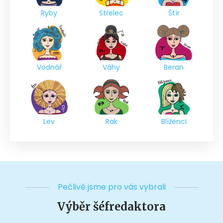
Ryby
Střelec
Štír
Vodnář
Váhy
Beran
Lev
Rak
Blíženci
Pečlivě jsme pro vás vybrali
Výběr šéfredaktora