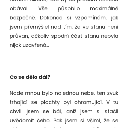
obával. Vše působilo maximálně
bezpečně. Dokonce si vzpomínám, jak
jsem přemýšlel nad tím, že ve stanu není
průvan, ačkoliv spodní část stanu nebyla
nijak uzavřená…
Co se dělo dál?
Nade mnou bylo najednou nebe, ten zvuk
trhající se plachty byl ohromující. V tu
chvíli jsem se bál, aniž jsem si stačil
uvědomit čeho. Pak jsem si všiml, že se