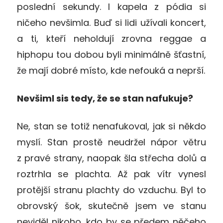
poslední sekundy. I kapela z pódia si
ničeho nevšimla. Buď si lidi užívali koncert,
a ti, kteří neholdují zrovna reggae a
hiphopu tou dobou byli minimálně šťastní,
že mají dobré místo, kde nefouká a neprší.
Nevšiml sis tedy, že se stan nafukuje?
Ne, stan se totiž nenafukoval, jak si někdo
myslí. Stan prostě neudržel nápor větru
z pravé strany, naopak šla střecha dolů a
roztrhla se plachta. Až pak vítr vynesl
protější stranu plachty do vzduchu. Byl to
obrovský šok, skutečně jsem ve stanu
neviděl nikoho, kdo by se předem něčeho