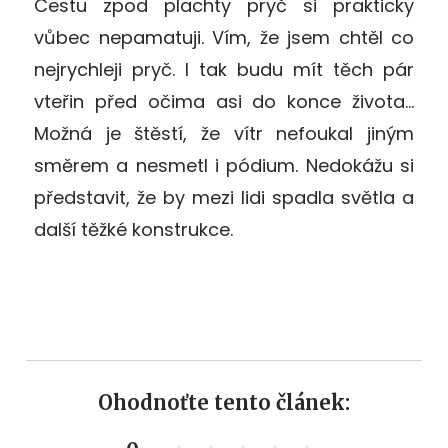
Cestu zpod plachty pryč si prakticky
vůbec nepamatuji. Vím, že jsem chtěl co
nejrychleji pryč. I tak budu mít těch pár
vteřin před očima asi do konce života…
Možná je štěstí, že vítr nefoukal jiným
směrem a nesmetl i pódium. Nedokážu si
představit, že by mezi lidi spadla světla a
další těžké konstrukce.
Ohodnoťte tento článek: