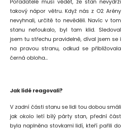
Pořadatelé musí vědět, že stan nevydrží
takový nápor větru. Když nás z O2 Arény
nevyhnali, určitě to nevěděli. Navíc v tom
stanu nefoukalo, byl tam klid. Sledoval
jsem tu střechu pravidelně, díval jsem se i
na pravou stranu, odkud se přibližovala
černá obloha…
Jak lidé reagovali?
V zadní části stanu se lidi tou dobou smáli
jak okolo letí bílý párty stan, přední část
byla naplněna stovkami lidí, kteří pařili do