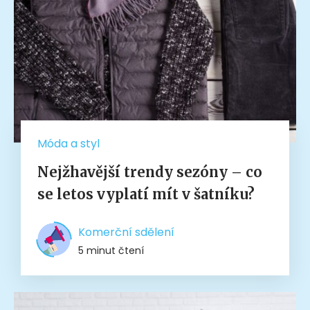
Móda a styl
Nejžhavější trendy sezóny – co
se letos vyplatí mít v šatníku?
Komerční sdělení
5 minut čtení