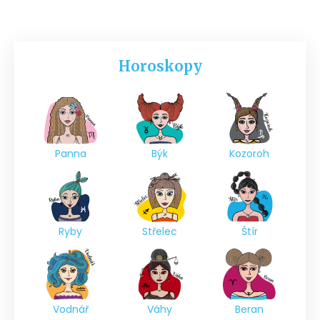
Horoskopy
Panna
Býk
Kozoroh
Ryby
Střelec
Štír
Vodnář
Váhy
Beran