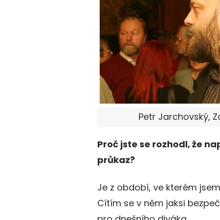
Petr Jarchovský, Z
Proč
jste se rozhodl, že n
průkaz?
Je z období, ve kterém jsem 
Cítím se v něm jaksi bezpeč
pro dnešního diváka.