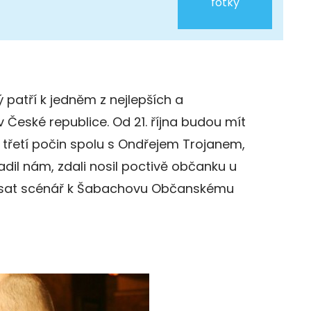
fotky
 patří k jedněm z nejlepších a
 České republice. Od 21. října budou mít
ž třetí počin spolu s Ondřejem Trojanem,
adil nám, zdali nosil poctivě občanku u
psat scénář k Šabachovu Občanskému