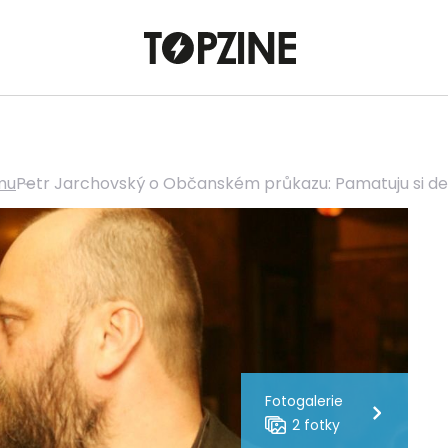
lmu
Petr Jarchovský o Občanském průkazu: Pamatuju si den
Fotogalerie
2 fotky