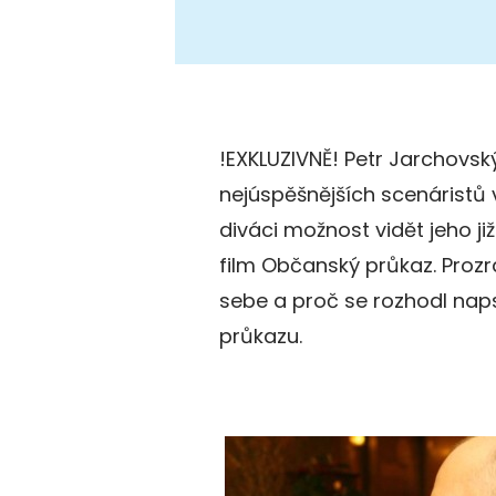
!EXKLUZIVNĚ! Petr Jarchovský
nejúspěšnějších scenáristů v
diváci možnost vidět jeho ji
film Občanský průkaz. Prozr
sebe a proč se rozhodl na
průkazu.