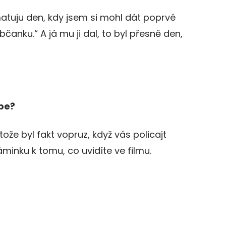
atuju den, kdy jsem si mohl dát poprvé
čanku.“ A já mu ji dal, to byl přesně den,
ebe?
tože byl fakt vopruz, když vás policajt
minku k tomu, co uvidíte ve filmu.