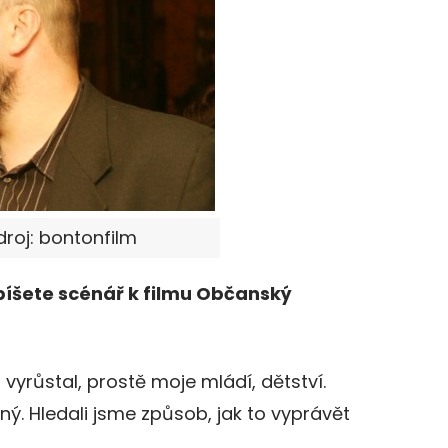
droj: bontonfilm
apíšete scénář k filmu Občanský
vyrůstal, prostě moje mládí, dětství.
ný. Hledali jsme způsob, jak to vyprávět