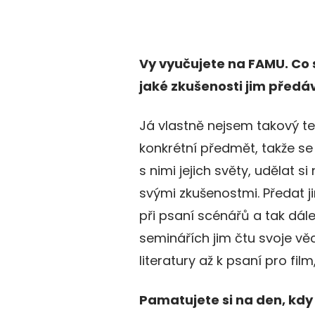
Vy vyučujete na FAMU. Co 
jaké zkušenosti jim předá
Já vlastně nejsem takový te
konkrétní předmět, takže se
s nimi jejich světy, udělat s
svými zkušenostmi. Předat j
při psaní scénářů a tak dále
seminářích jim čtu svoje vě
literatury až k psaní pro film
Pamatujete si na den, kdy