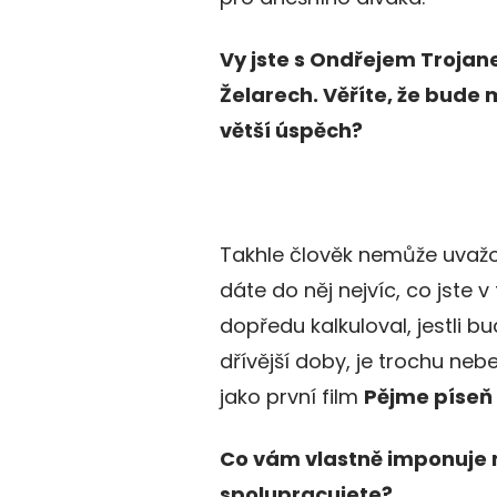
Vy jste s Ondřejem Trojan
Želarech. Věříte, že bude
větší úspěch?
Takhle člověk nemůže uvažov
dáte do něj nejvíc, co jste 
dopředu kalkuloval, jestli 
dřívější doby, je trochu neb
jako první film
Pějme píseň
Co vám vlastně imponuje na
spolupracujete?