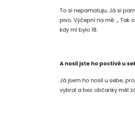
To si nepamatuju. Já si pam
pivo. Výčepní na mě: „ Tak ob
kdy mi bylo 18.
A nosil jste ho poctivě u s
Já jsem ho nosil u sebe, pro
vybral a bez občanky měl zá