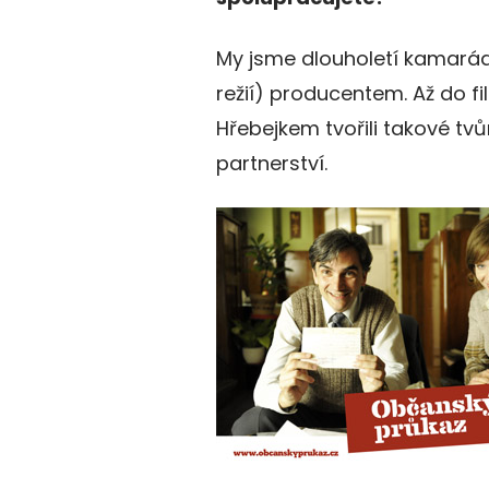
My jsme dlouholetí kamarádi
režií) producentem. Až do f
Hřebejkem tvořili takové tvůr
partnerství.