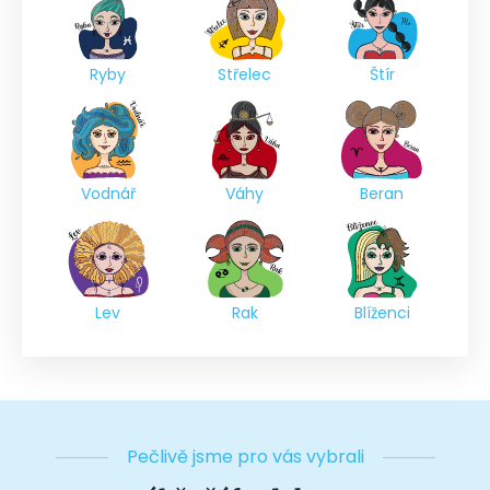
Ryby
Střelec
Štír
Vodnář
Váhy
Beran
Lev
Rak
Blíženci
Pečlivě jsme pro vás vybrali