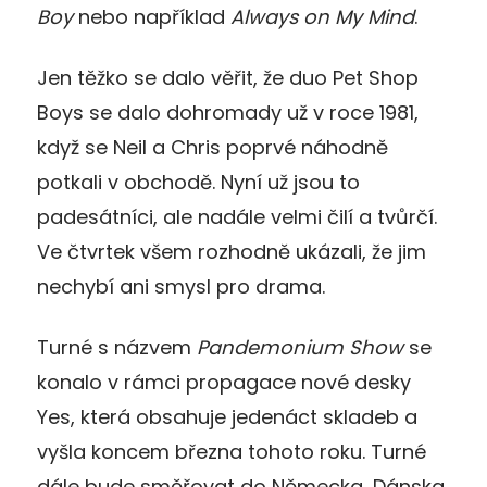
Boy
nebo například
Always on My Mind
.
Jen těžko se dalo věřit, že duo Pet Shop
Boys se dalo dohromady už v roce 1981,
když se Neil a Chris poprvé náhodně
potkali v obchodě. Nyní už jsou to
padesátníci, ale nadále velmi čilí a tvůrčí.
Ve čtvrtek všem rozhodně ukázali, že jim
nechybí ani smysl pro drama.
Turné s názvem
Pandemonium Show
se
konalo v rámci propagace nové desky
Yes, která obsahuje jedenáct skladeb a
vyšla koncem března tohoto roku. Turné
dále bude směřovat do Německa, Dánska,