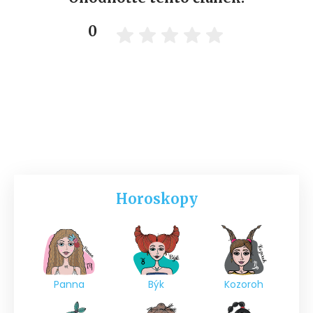
0
Horoskopy
Panna
Býk
Kozoroh