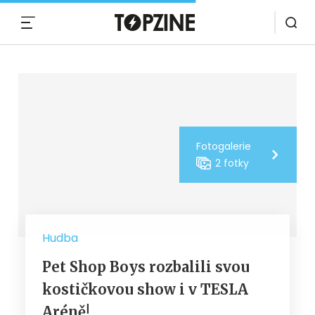
MENU
Fotogalerie
2 fotky
Hudba
Pet Shop Boys rozbalili svou
kostičkovou show i v TESLA
Aréně!