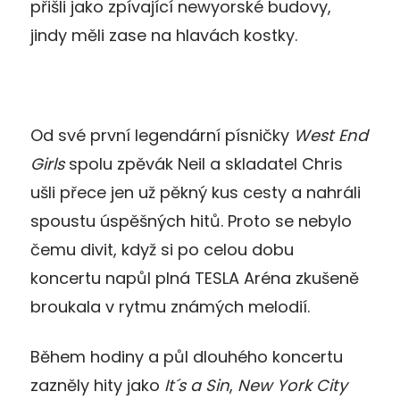
přišli jako zpívající newyorské budovy,
jindy měli zase na hlavách kostky.
Od své první legendární písničky
West End
Girls
spolu zpěvák Neil a skladatel Chris
ušli přece jen už pěkný kus cesty a nahráli
spoustu úspěšných hitů. Proto se nebylo
čemu divit, když si po celou dobu
koncertu napůl plná TESLA Aréna zkušeně
broukala v rytmu známých melodií.
Během hodiny a půl dlouhého koncertu
zazněly hity jako
It´s a Sin
,
New York City