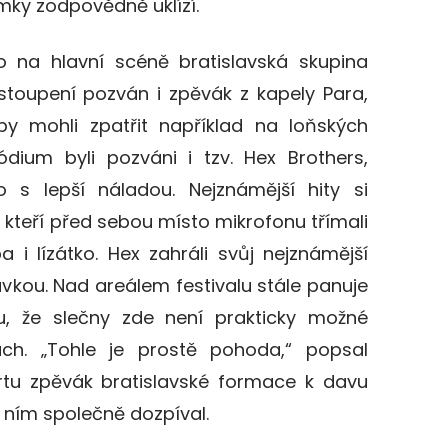
mky zodpovědně uklízí.
 na hlavní scéně bratislavská skupina
stoupení pozván i zpěvák z kapely Para,
by mohli zpatřit například na loňských
dium byli pozváni i tzv. Hex Brothers,
 s lepší náladou. Nejznámější hity si
, kteří před sebou místo mikrofonu třímali
 i lízátko. Hex zahráli svůj nejznámější
vkou. Nad areálem festivalu stále panuje
u, že slečny zde není prakticky možné
ách. „Tohle je prostě pohoda,“ popsal
tu zpěvák bratislavské formace k davu
s ním společně dozpíval.