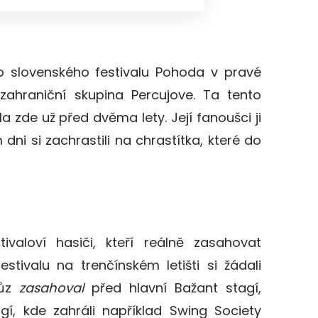
o slovenského festivalu Pohoda v pravé
zahraniční skupina Percujove. Ta tento
la zde už před dvěma lety. Její fanoušci ji
 dni si zachrastili na chrastítka, které do
stivaloví hasiči, kteří reálně zasahovat
estivalu na trenčínském letišti si žádali
vůz
zasahoval
před hlavní Bažant stagí,
í, kde zahráli například Swing Society