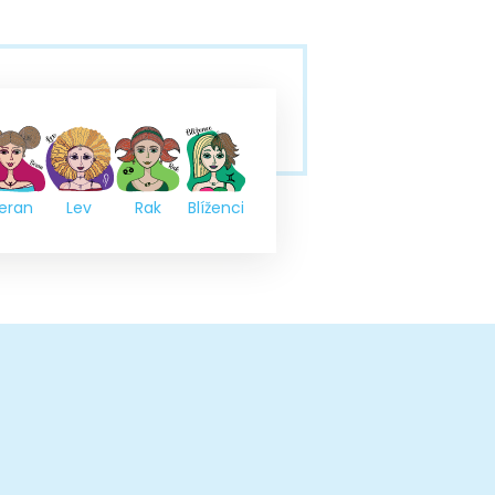
eran
Lev
Rak
Blíženci