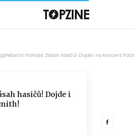
ba
Páteční Pohoda: Zásah hasičů! Dojde i na koncert Patti
sah hasičů! Dojde i
Smith!