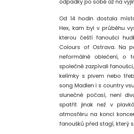
odpadky po sobě až na výji
Od 14 hodin dostala místo
Hex, kam byl v průběhu vy
kterou čeští fanoušci hud
Colours of Ostrava. Na pó
neformálně oblečení, o to
společně zazpívali fanoušci
kelímky s pivem nebo třeba
song Madlen i s country vsu
slunečné počasí, není div
spatřit jinak než v plavk
atmosféru na konci koncer
fanoušků před stagí, který 