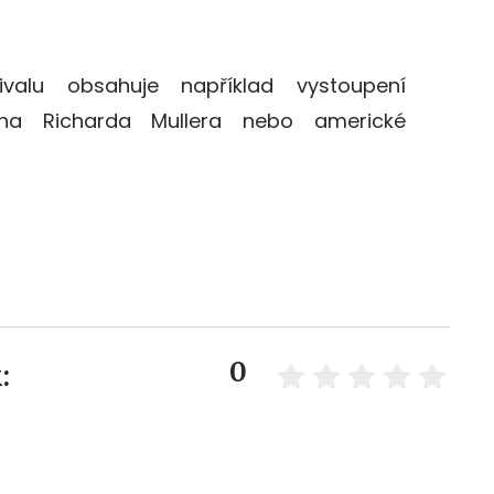
valu obsahuje například vystoupení
oha Richarda Mullera nebo americké
0
: