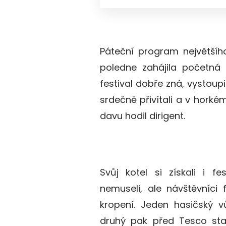
Páteční program největšíh
poledne zahájila početná 
festival dobře zná, vystoupi
srdečně přivítali a v horkém
davu hodil dirigent.
Svůj kotel si získali i fe
nemuseli, ale návštěvníci f
kropení. Jeden hasičský 
druhý pak před Tesco stag