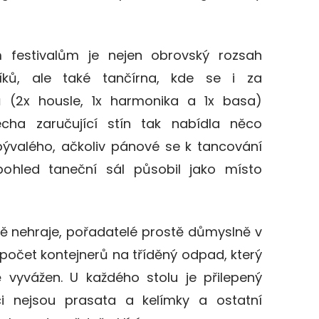
m festivalům je nejen obrovský rozsah
níků, ale také tančírna, kde se i za
 (2x housle, 1x harmonika a 1x basa)
třecha zaručující stín tak nabídla něco
ývalého, ačkoliv pánové se k tancování
ohled taneční sál působil jako místo
ejně nehraje, pořadatelé prostě důmyslně v
 počet kontejnerů na tříděný odpad, který
 vyvážen. U každého stolu je přilepený
ci nejsou prasata a kelímky a ostatní