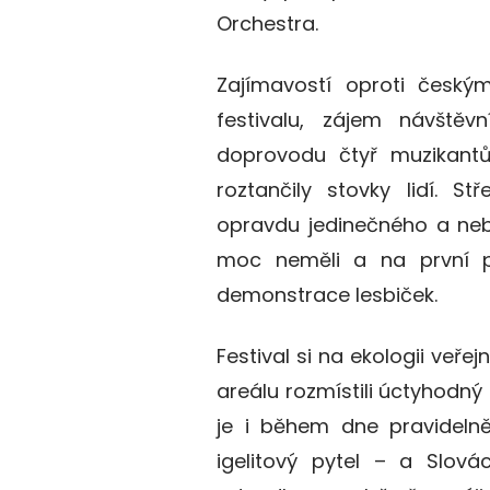
Orchestra.
Zajímavostí oproti český
festivalu, zájem návštěv
doprovodu čtyř muzikantů
roztančily stovky lidí. S
opravdu jedinečného a neb
moc neměli a na první p
demonstrace lesbiček.
Festival si na ekologii veř
areálu rozmístili úctyhodný
je i během dne pravidelně
igelitový pytel – a Slová