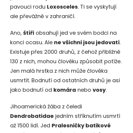
pavouci rodu
Loxosceles
. Ti se vyskytují
ale převážně v zahraničí.
Ano,
štíři
obsahují jed ve svém bodci na
konci ocasu. Ale
ne všichni jsou jedovatí
.
Existuje přes 2000 druhů, z čehož přibližně
130 z nich, mohou člověku způsobit potíže.
Jen malá hrstka z nich může člověka
usmrtit. Bodnutí od ostatních druhů je asi
jako bodnutí od
komára
nebo
vosy
.
Jihoamerická žába z čeledi
Dendrobatidae
jedním stříknutím usmrtí
až 1500 lidí. Jed
Pralesničky batikové