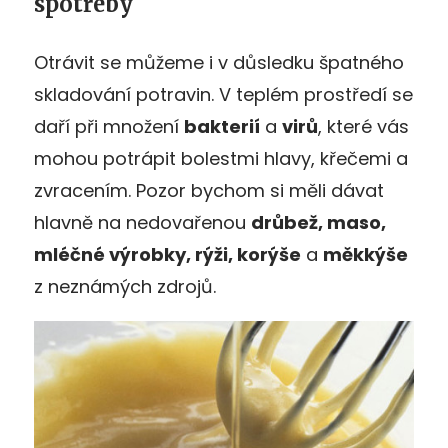
spotřeby
Otrávit se můžeme i v důsledku špatného
skladování potravin. V teplém prostředí se
daří při množení
bakterií
a
virů
, které vás
mohou potrápit bolestmi hlavy, křečemi a
zvracením. Pozor bychom si měli dávat
hlavně na nedovařenou
drůbež, maso,
mléčné výrobky, rýži, korýše
a
měkkýše
z neznámých zdrojů.