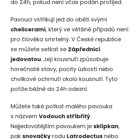
do 24h, pokud není včas podán protijed.
Pavouci vstřikují jed do oběti svými
chelicerami
, který ve většině případů není
pro člověka smrtelný. V České republice
se můžete setkat se
Zápřednicí
jedovatou
. Její kousnutí způsobuje
horečnaté stavy, pocity úzkosti nebo
chvilkové ochrnutí okolo kousnutí. Tyto
potíže běžně do 24h odezní.
Můžete také potkat malého pavouka
s názvem
Vodouch stříbřitý
.
Nejjedovatějším pavoukem je
sklípkan
,
pak
snovačky
rodu
Latrodectus
nebo