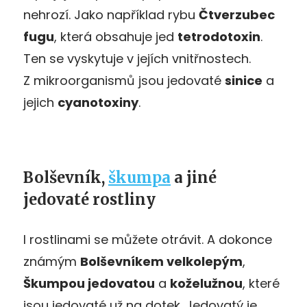
nehrozí. Jako například rybu
Čtverzubec
fugu
, která obsahuje jed
tetrodotoxin
.
Ten se vyskytuje v jejích vnitřnostech.
Z mikroorganismů jsou jedovaté
sinice
a
jejich
cyanotoxiny
.
Bolševník,
škumpa
a jiné
jedovaté rostliny
I rostlinami se můžete otrávit. A dokonce
známým
Bolševníkem velkolepým
,
Škumpou jedovatou
a
koželužnou
, které
jsou jedovaté už na dotek. Jedovatý je