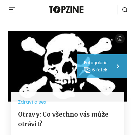
MENU
Fotogalerie
6 fotek
Zdraví a sex
Otravy: Co všechno vás může
otrávit?