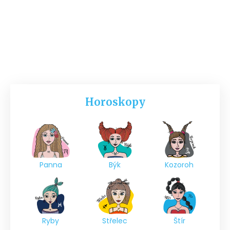
Horoskopy
Panna
Býk
Kozoroh
Ryby
Střelec
Štír