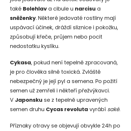
také
Bolehlav
a cibule u
narcisu
a
sněženky
. Některé jedovaté rostliny mají
uspávací účinek, dráždí sliznice i pokožku,
způsobují křeče, průjem nebo pocit
nedostatku kyslíku.
Cykasa
, pokud není tepelně zpracovaná,
je pro člověka silně toxická. Zvláště
nebezpečný je její pyl a semena. Po požití
semen už zemřeli i někteří přežvýkavci.
V
Japonsku
se z tepelně upravených
semen druhu
Cycas revoluta
vyrábí
saké
.
Příznaky otravy se objevují obvykle 24h po