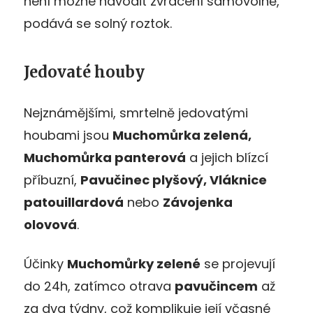
není možné navodit zvracení samovolně,
podává se solný roztok.
Jedovaté houby
Nejznámějšími, smrtelně jedovatými
houbami jsou
Muchomůrka zelená,
Muchomůrka panterová
a jejich blízcí
příbuzní,
Pavučinec plyšový, Vláknice
patouillardová
nebo
Závojenka
olovová
.
Účinky
Muchomůrky zelené
se projevují
do 24h, zatímco otrava
pavučincem
až
za dva týdny, což komplikuje její včasné