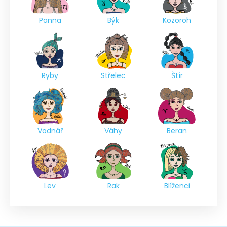
Panna
Býk
Kozoroh
Ryby
Střelec
Štír
Vodnář
Váhy
Beran
Lev
Rak
Blíženci