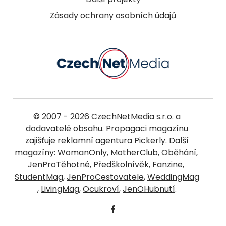
Zásady ochrany osobních údajů
© 2007 - 2026
CzechNetMedia s.r.o.
a
dodavatelé obsahu. Propagaci magazínu
zajišťuje
reklamní agentura Pickerly.
Další
magazíny:
WomanOnly
,
MotherClub
,
Oběhání
,
JenProTěhotné
,
Předškolnívěk
,
Fanzine
,
StudentMag
,
JenProCestovatele
,
WeddingMag
,
LivingMag
,
Ocukroví
,
JenOHubnutí
.