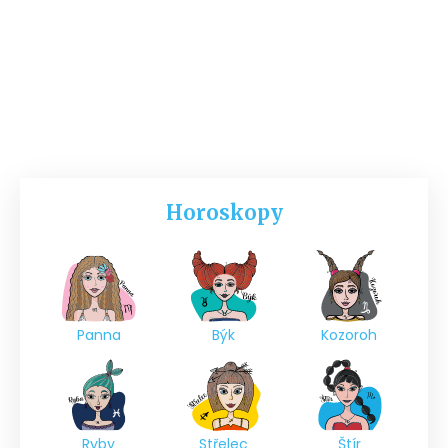
Horoskopy
Panna
Býk
Kozoroh
Ryby
Střelec
Štír