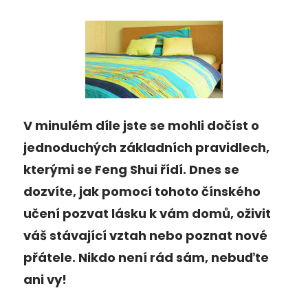
V minulém díle jste se mohli dočíst o
jednoduchých základních pravidlech,
kterými se Feng Shui řídí. Dnes se
dozvíte, jak pomocí tohoto čínského
učení pozvat lásku k vám domů, oživit
váš stávající vztah nebo poznat nové
přátele. Nikdo není rád sám, nebuďte
ani vy!