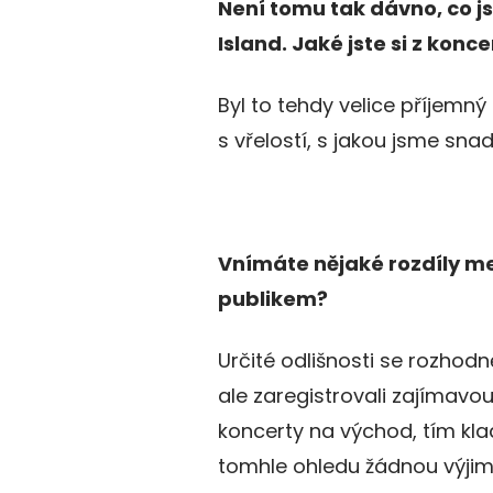
Není tomu tak dávno, co js
Island. Jaké jste si z kon
Byl to tehdy velice příjemný z
s vřelostí, s jakou jsme snad
Vnímáte nějaké rozdíly m
publikem?
Určité odlišnosti se rozhod
ale zaregistrovali zajímavo
koncerty na východ, tím kla
tomhle ohledu žádnou výjimk