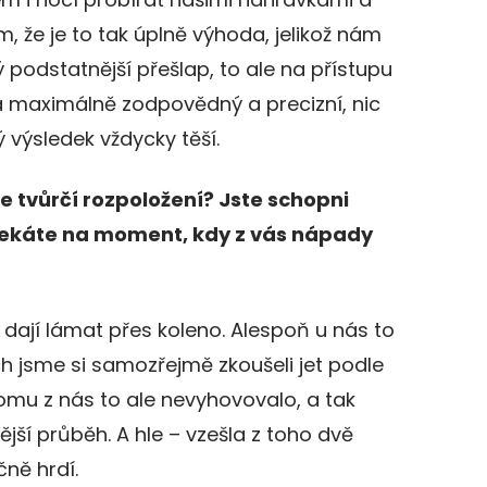
m, že je to tak úplně výhoda, jelikož nám
 podstatnější přešlap, to ale na přístupu
a maximálně zodpovědný a precizní, nic
 výsledek vždycky těší.
e tvůrčí rozpoložení? Jste schopni
ekáte na moment, kdy z vás nápady
 dají lámat přes koleno. Alespoň u nás to
ch jsme si samozřejmě zkoušeli jet podle
omu z nás to ale nevyhovovalo, a tak
jší průběh. A hle – vzešla z toho dvě
čně hrdí.