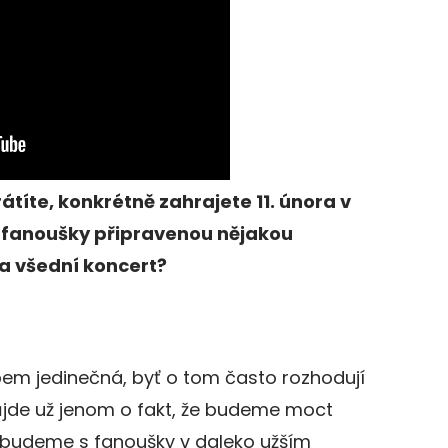
títe, konkrétně zahrajete 11. února v
o fanoušky připravenou nějakou
a všední koncert?
m jedinečná, byť o tom často rozhodují
ůjde už jenom o fakt, že budeme moct
e budeme s fanoušky v daleko užším