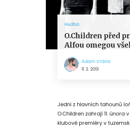
Hudba
O.Children před 
Alfou omegou všeh
Adam Vrána
11. 2. 2013
Jedni z hlavních tahounů loň
O.Children zahrají 11. února v
klubové premiéry v tuzemsku