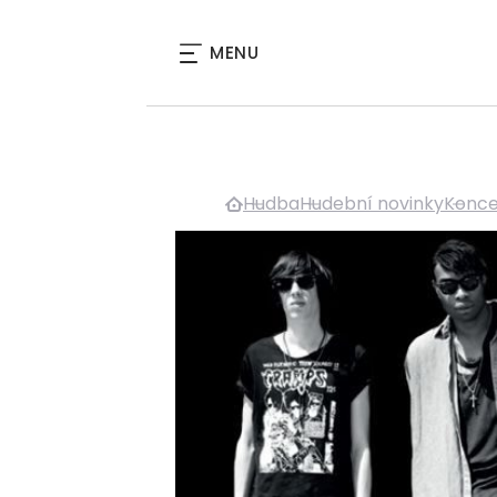
MENU
Hudba
Hudební novinky
Konce