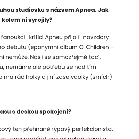
 druhou studiovku s názvem Apnea. Jak
 kolem ní vyrojily?
fanoušci i kritici Apneu přijali i navzdory
eho debutu (eponymní album O. Children –
ani nemůže. Našli se samozřejmě tací,
avu, nemáme ale potřebu se nad tím
 má rád holky a jiní zase vdolky (smích).
asu s deskou spokojení?
akový ten přehnaně rýpavý perfekcionista,
m i nocí probírat našimi nahrávkami a