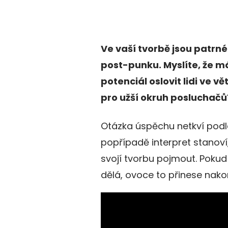
Ve vaší tvorbě jsou patrné
post-punku. Myslíte, že m
potenciál oslovit lidi ve v
pro užší okruh posluchačů
Otázka úspěchu netkví podle
popřípadě interpret stanoví,
svojí tvorbu pojmout. Pokud
dělá, ovoce to přinese nako