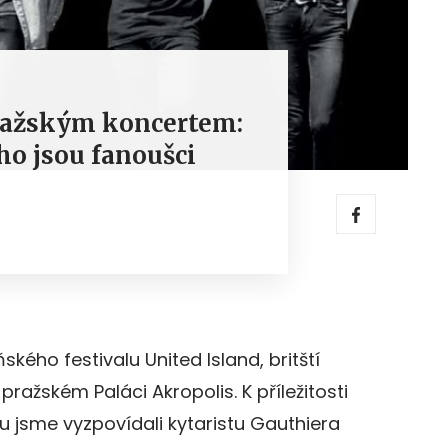
pražským koncertem:
o jsou fanoušci
ského festivalu United Island, britští
 pražském Paláci Akropolis. K příležitosti
 jsme vyzpovídali kytaristu Gauthiera