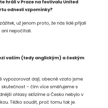
te hráli v Praze na festivalu United
certu odnesli vzpomínky?
ážitek, už jenom proto, že nás lidé přijali
 ani nepočítali.
ezi vaším (tedy anglickým) a českým
ně vypozorovat dají, obecně vzato jsme
u skutečnost – čím více směřujeme s
dnější ohlasy sklízíme a Česko nebylo v
ou. Těžko soudit, proč tomu tak je.