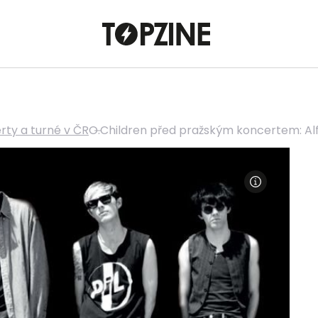
rty a turné v ČR
O.Children před pražským koncertem: Al