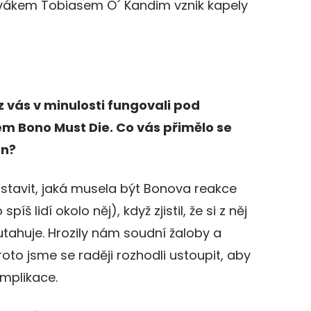
pěvákem Tobiasem O´ Kandim vznik kapely
 z vás v minulosti fungovali pod
em Bono Must Die. Co vás přimělo se
en?
dstavit, jaká musela být Bonova reakce
píš lidí okolo něj), když zjistil, že si z něj
ahuje. Hrozily nám soudní žaloby a
roto jsme se raději rozhodli ustoupit, aby
mplikace.