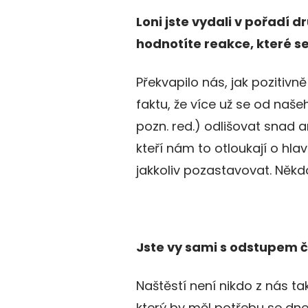
Loni jste vydali v pořadí
hodnotíte reakce, které se
Překvapilo nás, jak pozitivně 
faktu, že více už se od naš
pozn. red.) odlišovat snad 
kteří nám to otloukají o hl
jakkoliv pozastavovat. Někdo
Jste vy sami s odstupem č
Naštěstí není nikdo z nás t
který by měl potřebu se dne