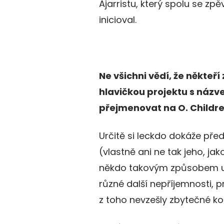
Ajarristu, který spolu se z
inicioval.
Ne všichni vědí, že někteří
hlavičkou projektu s názv
přejmenovat na O. Childr
Určitě si leckdo dokáže pře
(vlastně ani ne tak jeho, jako s
někdo takovým způsobem ut
různé další nepříjemnosti, p
z toho nevzešly zbytečné ko