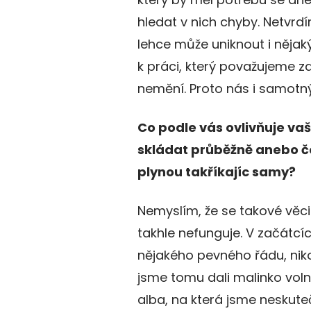
hledat v nich chyby. Netvrdí
lehce může uniknout i nějaký
k práci, který považujeme z
nemění. Proto nás i samotný
Co podle vás ovlivňuje vaš
skládat průběžně anebo č
plynou takříkajíc samy?
Nemyslím, že se takové věci
takhle nefunguje. V začátcí
nějakého pevného řádu, nik
jsme tomu dali malinko volně
alba, na která jsme neskute