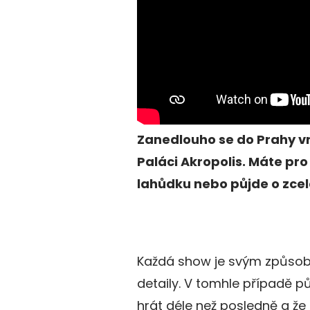
Zanedlouho se do Prahy vrá
Paláci Akropolis. Máte pr
lahůdku nebo půjde o zcel
Každá show je svým způsobe
detaily. V tomhle případě p
hrát déle než posledně a ž