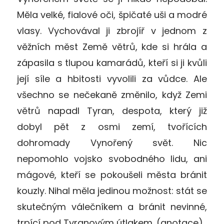
Měla velké, fialové oči, špičaté uši a modré
vlasy. Vychovával ji zbrojíř v jednom z
věžních měst Země větrů, kde si hrála a
zápasila s tlupou kamarádů, kteří si ji kvůli
její síle a hbitosti vyvolili za vůdce. Ale
všechno se nečekaně změnilo, když Zemi
větrů napadl Tyran, despota, který již
dobyl pět z osmi zemí, tvořících
dohromady Vynořený svět. Nic
nepomohlo vojsko svobodného lidu, ani
mágové, kteří se pokoušeli města bránit
kouzly. Nihal měla jedinou možnost: stát se
skutečným válečníkem a bránit nevinné,
trpící pod Tyranovým útlakem. (anotace)