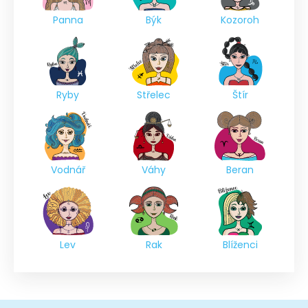
Panna
Býk
Kozoroh
Ryby
Střelec
Štír
Vodnář
Váhy
Beran
Lev
Rak
Blíženci