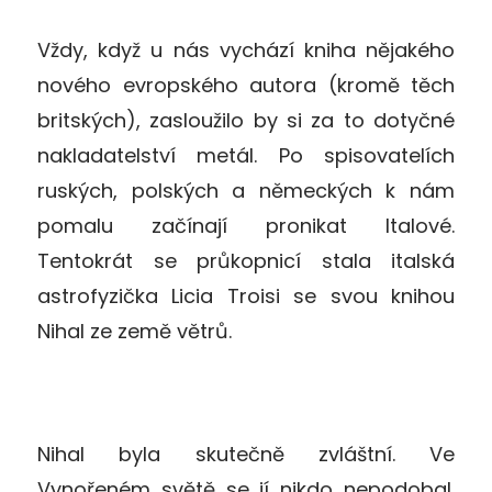
Vždy, když u nás vychází kniha nějakého
nového evropského autora (kromě těch
britských), zasloužilo by si za to dotyčné
nakladatelství metál. Po spisovatelích
ruských, polských a německých k nám
pomalu začínají pronikat Italové.
Tentokrát se průkopnicí stala italská
astrofyzička Licia Troisi se svou knihou
Nihal ze země větrů.
Nihal byla skutečně zvláštní. Ve
Vynořeném světě se jí nikdo nepodobal.