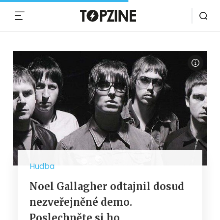
MENU
Hudba
Noel Gallagher odtajnil dosud
nezveřejněné demo.
Poslechněte si ho