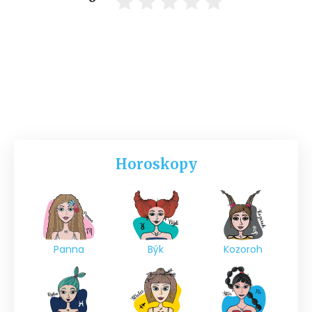
Horoskopy
Panna
Býk
Kozoroh