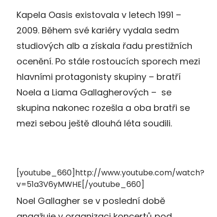
Kapela Oasis existovala v letech 1991 –
2009. Během své kariéry vydala sedm
studiových alb a získala řadu prestižních
ocenění. Po stále rostoucích sporech mezi
hlavními protagonisty skupiny – bratří
Noela a Liama Gallagherových – se
skupina nakonec rozešla a oba bratři se
mezi sebou ještě dlouhá léta soudili.
[youtube_660]http://www.youtube.com/watch?
v=51a3V6yMWHE[/youtube_660]
Noel Gallagher se v poslední době
angažuje v organizaci koncertů pod