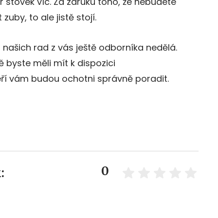
 stovek víc. Za záruku toho, že nebudete
uby, to ale jistě stojí.
 našich rad z vás ještě odborníka nedělá.
byste měli mít k dispozici
ří vám budou ochotni správně poradit.
0
: