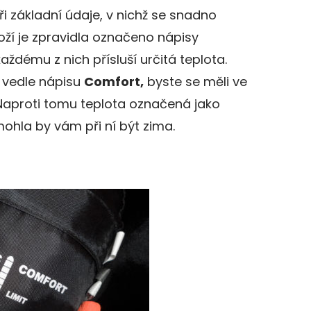
i základní údaje, v nichž se snadno
Zboží je zpravidla označeno nápisy
aždému z nich přísluší určitá teplota.
a vedle nápisu
Comfort,
byste se měli ve
. Naproti tomu teplota označená jako
mohla by vám při ní být zima.