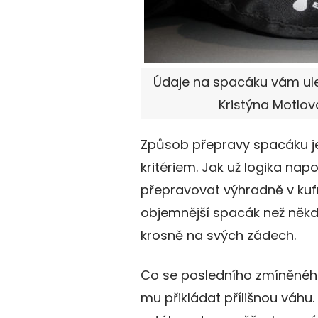
Údaje na spacáku vám ule
Kristýna Motlov
Způsob přepravy spacáku je 
kritériem. Jak už logika nap
přepravovat výhradně v kufr
objemnější spacák než někdo
krosně na svých zádech.
Co se posledního zmíněného 
mu přikládat přílišnou váhu.