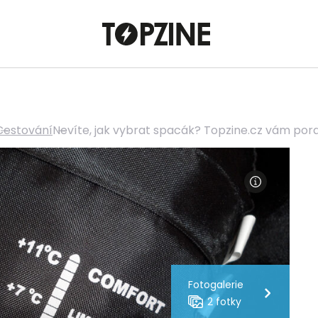
Cestování
Nevíte, jak vybrat spacák? Topzine.cz vám pora
Fotogalerie
2 fotky