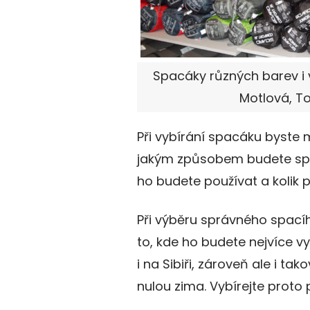
Spacáky různých barev i ve
Motlová, To
Při vybírání spacáku byste m
jakým způsobem budete spa
ho budete používat a kolik 
Při výběru správného spacíh
to, kde ho budete nejvíce vyu
i na Sibiři, zároveň ale i tak
nulou zima. Vybírejte proto p