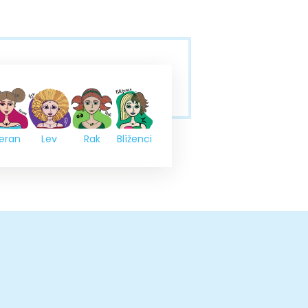
eran
Lev
Rak
Blíženci