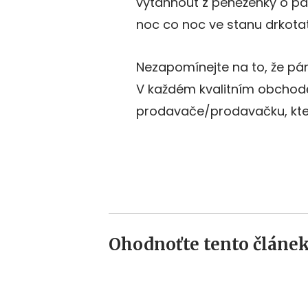
vytáhnout z peněženky o pár
noc co noc ve stanu drkotat z
Nezapomínejte na to, že pár
V každém kvalitním obchodě 
prodavače/prodavačku, kte
Ohodnoťte tento článek