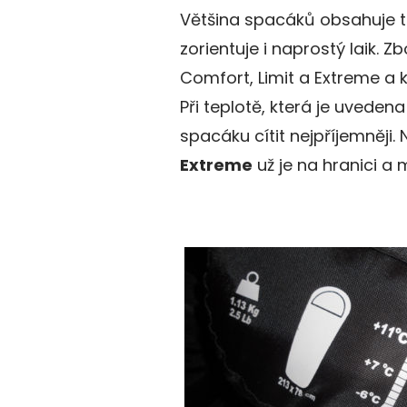
Většina spacáků obsahuje tř
zorientuje i naprostý laik. 
Comfort, Limit a Extreme a k
Při teplotě, která je uveden
spacáku cítit nejpříjemněji
Extreme
už je na hranici a 