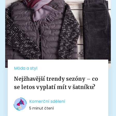
Móda a styl
Nejžhavější trendy sezóny – co
se letos vyplatí mít v šatníku?
Komerční sdělení
5 minut čtení