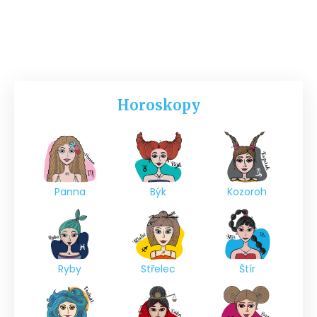
Horoskopy
Panna
Býk
Kozoroh
Ryby
Střelec
Štír