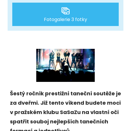
Fotogalerie 3 fotky
Šestý ročník prestižní taneční soutěže je
za dveřmi. Již tento víkend budete moci
v pražském klubu SaSaZu na vlastní oči
spatřit souboj nejlepších tanečních
formací a jednotlivců.