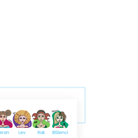
eran
Lev
Rak
Blíženci