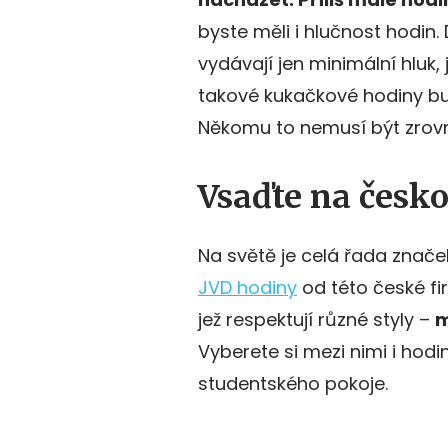
byste měli i hlučnost hodin. 
vydávají jen minimální hluk, 
takové kukačkové hodiny bu
Někomu to nemusí být zrovn
Vsaďte na česk
Na světě je celá řada znače
JVD hodiny
od této české fi
jež respektují různé styly –
m
Vyberete si mezi nimi i hod
studentského pokoje.