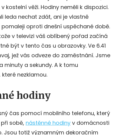
 kostelní věži. Hodiny neměli k dispozici.
 leda nechat zdát, ani je vlastně
ul pomaleji oproti dnešní uspěchané době.
otože v televizi váš oblíbený pořad začíná
tné být v tento čas u obrazovky. Ve 6.41
mvaj, jež vás odveze do zaměstnání. Jsme
na minuty a sekundy. A k tomu
, které nezklamou.
nné hodiny
sný čas pomocí mobilního telefonu, který
 při sobě,
nástěnné hodiny
v domácnosti
sto. Jsou totiž významným dekoračním