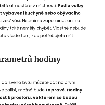
obité atmosféře v místnosti.
Podle volby
bit vybavení kuchyně nebo obývacího
na zeď věší. Nesmíme zapomínat ani na
hodiny také neměly chybět. Vlastně nebude
síte všude tam, kde potřebujete mít
arametrů hodiny
n do svého bytu můžete dát na první
íve zalíbí, možná bude
to pravé. Hodiny
ost k prostoru, ve kterém se budou
iny budou působit nevýrazně.
Zvážit