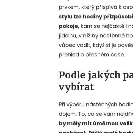
prvkem, který přispívá k os
stylu lze hodiny přizpůso
pokoje
, kam se nejčastěji 
jídelnu, v níž by nástěnné 
vůbec vadit, když si je pově
přehled o přesném čase.
Podle jakých p
vybírat
Při výběru nástěnných hodi
dojem. To, co se vám nejdř
by měly mít úměrnou velik
nacházet. Příliš malé hod