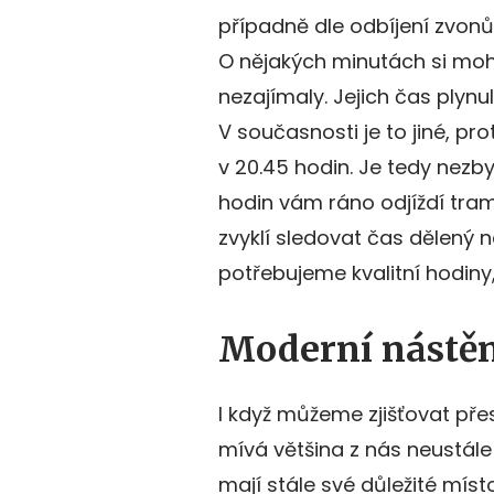
případně dle odbíjení zvonů v
O nějakých minutách si mohli
nezajímaly. Jejich čas plyn
V současnosti je to jiné, pr
v 20.45 hodin. Je tedy nezby
hodin vám ráno odjíždí tra
zvyklí sledovat čas dělený 
potřebujeme kvalitní hodiny
Moderní nástě
I když můžeme zjišťovat pře
mívá většina z nás neustále
mají stále své důležité mí