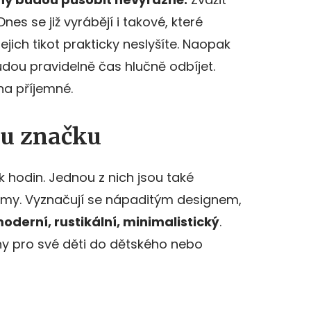
Dnes se již vyrábějí i takové, které
jejich tikot prakticky neslyšíte. Naopak
dou pravidelně čas hlučně odbíjet.
a příjemné.
ou značku
k hodin. Jednou z nich jsou také
rmy. Vyznačují se nápaditým designem,
oderní, rustikální, minimalistický
.
iny pro své děti do dětského nebo