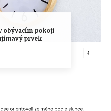
v obývacím pokoji
zajímavý prvek
čase orientovali zejména podle slunce,