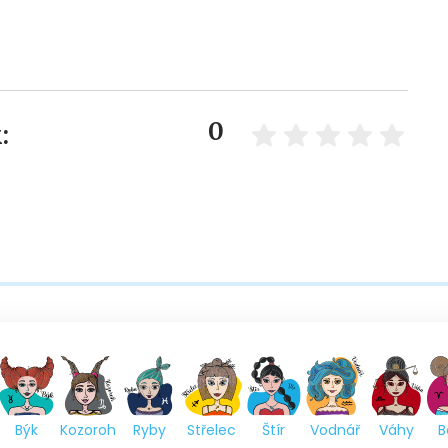
0
:
Býk
Kozoroh
Ryby
Střelec
Štír
Vodnář
Váhy
B