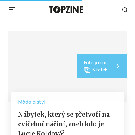
MENU
Fotogalerie
6 fotek
Móda a styl
Nábytek, který se přetvoří na
cvičební náčiní, aneb kdo je
Lucie Koldová?