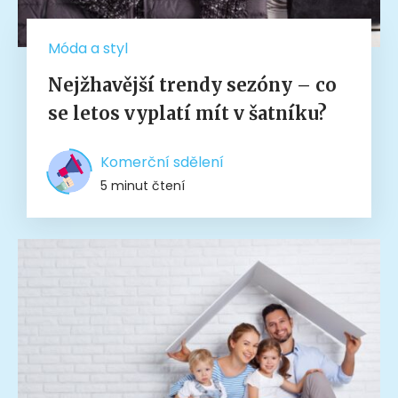
Móda a styl
Nejžhavější trendy sezóny – co
se letos vyplatí mít v šatníku?
Komerční sdělení
5 minut čtení