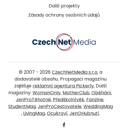
Další projekty
Zásady ochrany osobních údajů
© 2007 - 2026
CzechNetMedia s.r.o.
a
dodavatelé obsahu. Propagaci magazínu
zajišťuje
reklamní agentura Pickerly.
Další
magazíny:
WomanOnly
,
MotherClub
,
Oběhání
,
JenProTěhotné
,
Předškolnívěk
,
Fanzine
,
StudentMag
,
JenProCestovatele
,
WeddingMag
,
LivingMag
,
Ocukroví
,
JenOHubnutí
.