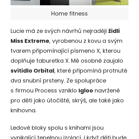
Home fitness
Lucie má ze svých návrhů nejraději
židli
Miss Extreme
, vyrobenou z kovu a svým
tvarem připomínající písmeno X, kterou
doplňuje taburetka X. Mě osobně zaujalo
svítidlo Orbital
, které připomíná protnuté
dva snubní prsteny. Ze spolupráce
s firmou Process vzniklo
Igloo
navržené
pro děti jako útočiště, skrýš, ale také jako
knihovna.
Ledové bloky spolu s knihami jsou
vynikající tepelnou izolací, i když děti bude