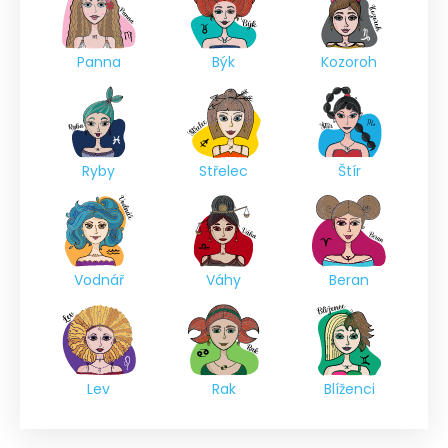
Panna
Býk
Kozoroh
Ryby
Střelec
Štír
Vodnář
Váhy
Beran
Lev
Rak
Blíženci