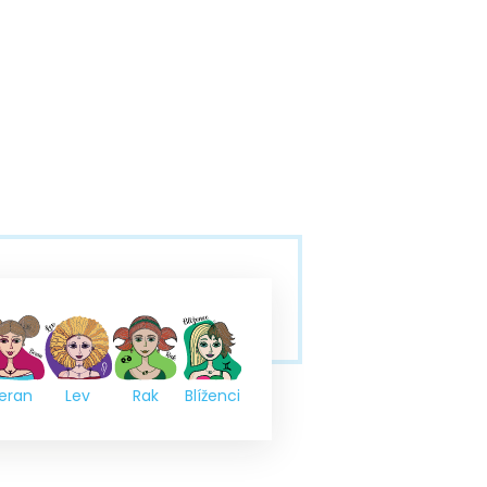
eran
Lev
Rak
Blíženci