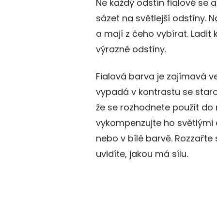
Ne každý odstín fialové se a
sázet na světlejší odstíny.
a mají z čeho vybírat. Ladit 
výrazné odstíny.
Fialová barva je zajímavá v
vypadá v kontrastu se star
že se rozhodnete použít do m
vykompenzujte ho světlými 
nebo v bílé barvě. Rozzařte 
uvidíte, jakou má sílu.