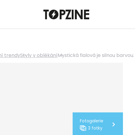
í trendy
Styly v oblékání
Mystická fialová je silnou barvou. 
Fotogalerie
3 fotky