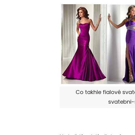
Co takhle fialové svate
svatebni-