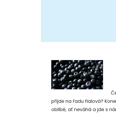
Če
přijde na řadu fialová? Kon
oblibě, ať neváhá a jde s námi