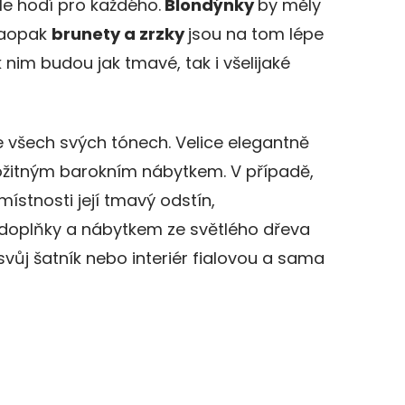
le hodí pro každého.
Blondýnky
by měly
 Naopak
brunety a zrzky
jsou na tom lépe
k nim budou jak tmavé, tak i všelijaké
e všech svých tónech. Velice elegantně
ožitným barokním nábytkem. V případě,
ístnosti její tmavý odstín,
doplňky a nábytkem ze světlého dřeva
svůj šatník nebo interiér fialovou a sama