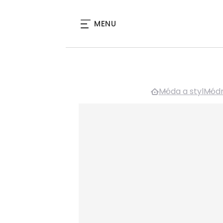
MENU
Móda a styl
Módn