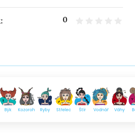
0
:
Býk
Kozoroh
Ryby
Střelec
Štír
Vodnář
Váhy
B