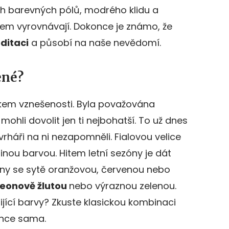
 barevných pólů, modrého klidu a
ájem vyrovnávají. Dokonce je známo, že
ditaci
a působí na naše nevědomí.
ené?
akem vznešenosti. Byla považována
 mohli dovolit jen ti nejbohatší. To už dnes
rháři na ni nezapomněli. Fialovou velice
jinou barvou. Hitem letní sezóny je dát
ny se sytě oranžovou, červenou nebo
eonově žlutou
nebo výraznou zelenou.
jící barvy? Zkuste klasickou kombinaci
gance sama.