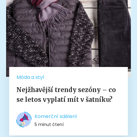
Móda a styl
Nejžhavější trendy sezóny – co
se letos vyplatí mít v šatníku?
Komerční sdělení
5 minut čtení