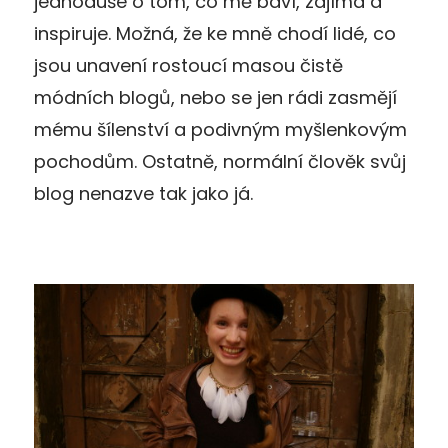
jednoduše o tom, co mě baví, zajímá a
inspiruje. Možná, že ke mně chodí lidé, co
jsou unavení rostoucí masou čistě
módních blogů, nebo se jen rádi zasmějí
mému šílenství a podivným myšlenkovým
pochodům. Ostatně, normální člověk svůj
blog nenazve tak jako já.