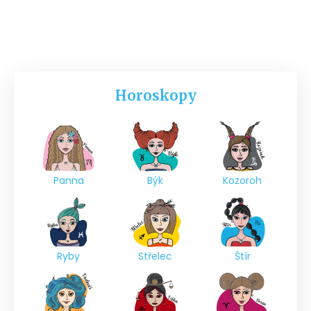
Horoskopy
Panna
Býk
Kozoroh
Ryby
Střelec
Štír