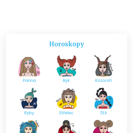
Horoskopy
Panna
Býk
Kozoroh
Ryby
Střelec
Štír