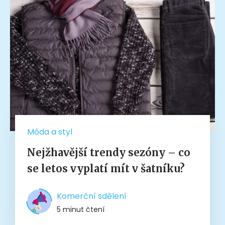
Móda a styl
Nejžhavější trendy sezóny – co
se letos vyplatí mít v šatníku?
Komerční sdělení
5 minut čtení