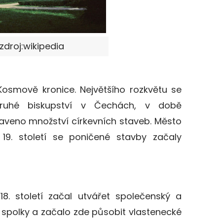
zdroj:wikipedia
 Kosmově kronice. Největšího rozkvětu se
druhé biskupství v Čechách, v době
taveno množství církevních staveb. Město
19. století se poničené stavby začaly
18. století začal utvářet společenský a
né spolky a začalo zde působit vlastenecké