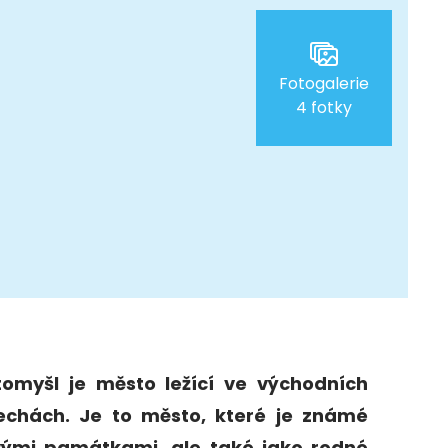
Fotogalerie
4 fotky
itomyšl je město ležící ve východních
echách. Je to město, které je známé
vými památkami, ale také jako rodné