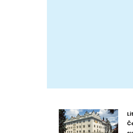
L
Č
s