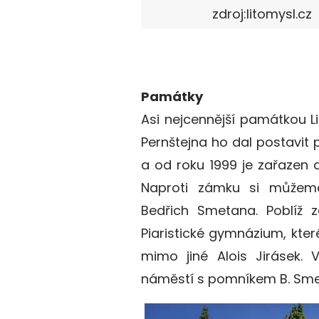
zdroj:litomysl.cz
Památky
Asi nejcennější památkou Li
Pernštejna ho dal postavit p
a od roku 1999 je zařazen
Naproti zámku si můžeme
Bedřich Smetana. Poblíž z
Piaristické gymnázium, kte
mimo jiné Alois Jirásek
náměstí s pomníkem B. Sme