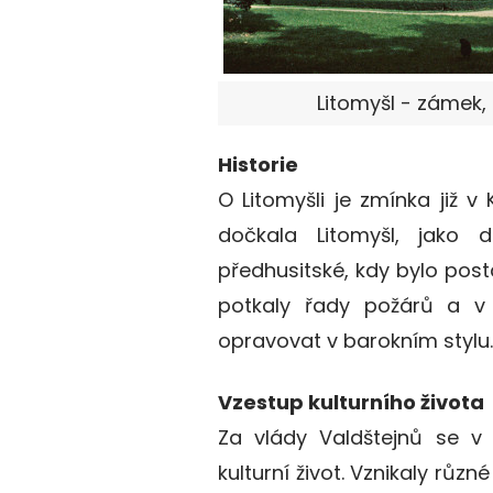
Litomyšl - zámek, 
Historie
O Litomyšli je zmínka již v
dočkala Litomyšl, jako 
předhusitské, kdy bylo pos
potkaly řady požárů a v 
opravovat v barokním stylu.
Vzestup kulturního života
Za vlády Valdštejnů se v 
kulturní život. Vznikaly růz