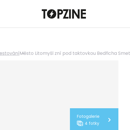
estování
Město Litomyšl zní pod taktovkou Bedřicha Sme
Fotogalerie
4 fotky