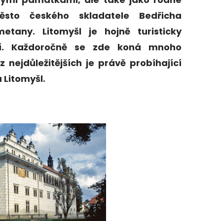
ěsto českého skladatele Bedřicha
metany. Litomyšl je hojně turisticky
cí. Každoročně se zde koná mnoho
z nejdůležitějších je právě probíhající
 Litomyšl.