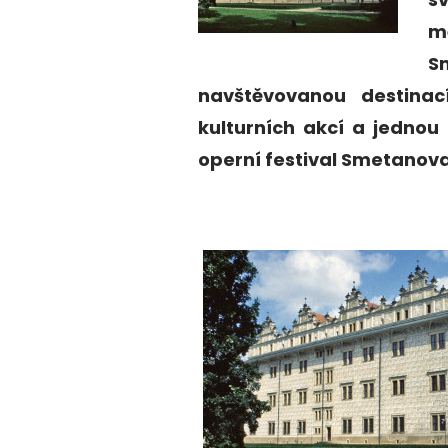
m
S
navštěvovanou destina
kulturních akcí a jednou 
operní festival Smetanova