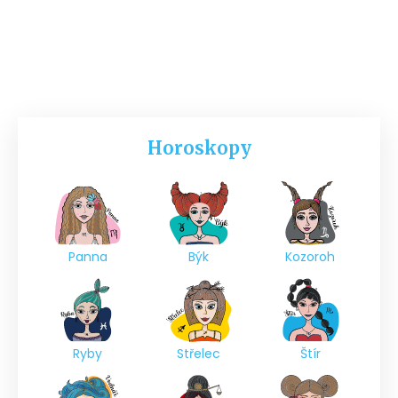
Horoskopy
Panna
Býk
Kozoroh
Ryby
Střelec
Štír