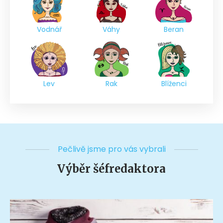
Vodnář
Váhy
Beran
Lev
Rak
Blíženci
Pečlivě jsme pro vás vybrali
Výběr šéfredaktora