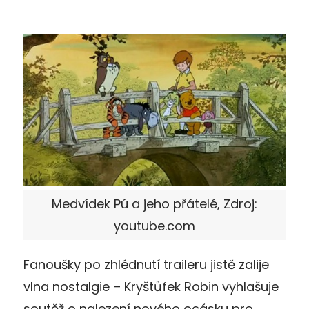
Medvídek Pú a jeho přátelé, Zdroj:
youtube.com
Fanoušky po zhlédnutí traileru jistě zalije
vlna nostalgie – Kryštůfek Robin vyhlašuje
soutěž o nalezení nového ocásku pro