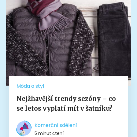
Móda a styl
Nejžhavější trendy sezóny – co
se letos vyplatí mít v šatníku?
Komerční sdělení
5 minut čtení