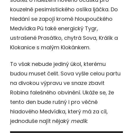
kouzelně pesimistického oslíka Ijáčka. Do
hledání se zapojí kromě hloupoučkého
Medvídka Pú také energický Tygr,
ustrašené Prasátko, chytrá Sova, Králík a
Klokanice s malým Klokánkem.
To však nebude jediný úkol, kterému
budou muset čelit. Sova vyšle celou partu
na divokou výpravu ve snaze zbavit
Robina falešného obvinění. Ukáže se, že
tento den bude rušný i pro věčně
hladového Medvídka, který má za cíl,
jednoduše najít nějaký
medík
.