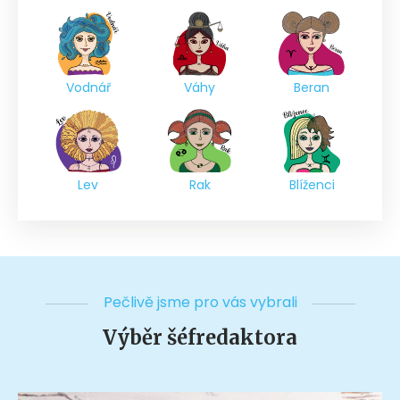
Vodnář
Váhy
Beran
Lev
Rak
Blíženci
Pečlivě jsme pro vás vybrali
Výběr šéfredaktora