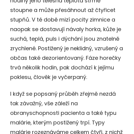
hodiny jeho tělesná teplota strmě
stoupne a může přesáhnout až čtyřicet
stupňů. V té době mizí pocity zimnice a
naopak se dostavují návaly horka, kůže je
suchá, teplá, puls i dýchání jsou znatelně
zrychlené. Postižený je neklidný, vzrušený a
občas také dezorientovaný. Fáze horečky
trvá několik hodin, pak dochází k jejímu
poklesu, člověk je vyčerpaný.
I když se popsaný průběh zřejmě nezdá
tak závažný, vše záleží na
obranyschopnosti pacienta a také typu
malárie, kterým postižený trpí. Typy
malárie rozeznáváme celkem čtyři, z nichž