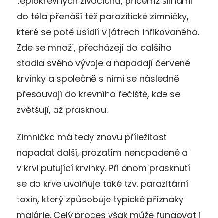
teplokrevných živočichů, přičemž slinami
do těla přenáší též parazitické zimničky,
které se poté usídlí v játrech infikovaného.
Zde se množí, přecházejí do dalšího
stadia svého vývoje a napadají červené
krvinky a společně s nimi se následně
přesouvají do krevního řečiště, kde se
zvětšují, až prasknou.
Zimnička má tedy znovu příležitost
napadat další, prozatím nenapadené a
v krvi putující krvinky. Při onom prasknutí
se do krve uvolňuje také tzv. parazitární
toxin, který způsobuje typické příznaky
malárie. Celý proces však může fungovat i