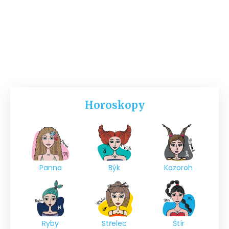
Horoskopy
Panna
Býk
Kozoroh
Ryby
Střelec
Štír