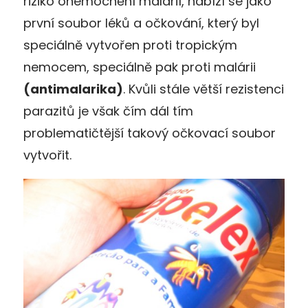
riziko onemocnění malárií, nabízí se jako
první soubor léků a očkování, který byl
speciálně vytvořen proti tropickým
nemocem, speciálně pak proti malárii
(antimalarika)
. Kvůli stále větší rezistenci
parazitů je však čím dál tím
problematičtější takový očkovací soubor
vytvořit.