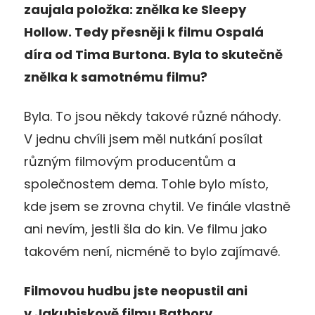
zaujala položka: znělka ke Sleepy
Hollow. Tedy přesněji k filmu Ospalá
díra od Tima Burtona. Byla to skutečně
znělka k samotnému filmu?
Byla. To jsou někdy takové různé náhody.
V jednu chvíli jsem měl nutkání posílat
různým filmovým producentům a
společnostem dema. Tohle bylo místo,
kde jsem se zrovna chytil. Ve finále vlastně
ani nevím, jestli šla do kin. Ve filmu jako
takovém není, nicméně to bylo zajímavé.
Filmovou hudbu jste neopustil ani
v Jakubiskově filmu Bathory…