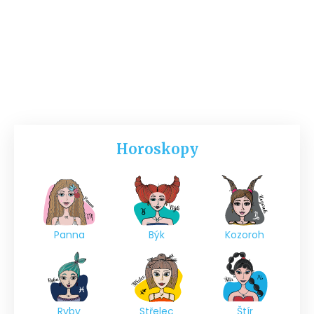
Horoskopy
Panna
Býk
Kozoroh
Ryby
Střelec
Štír