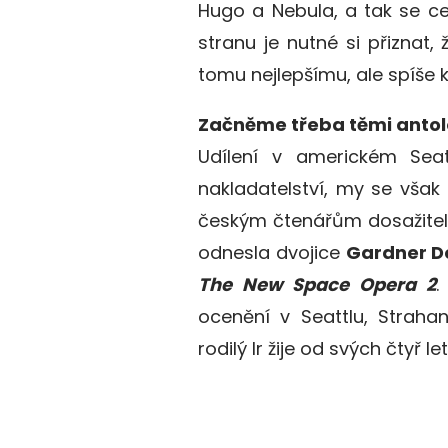
Hugo a Nebula, a tak se ce
stranu je nutné si přiznat
tomu nejlepšímu, ale spíše 
Začněme třeba těmi anto
Udílení v americkém Seatt
nakladatelství, my se však
českým čtenářům dosažitelně
odnesla dvojice
Gardner D
The New Space Opera 2
.
ocenění v Seattlu, Straha
rodilý Ir žije od svých čtyř let