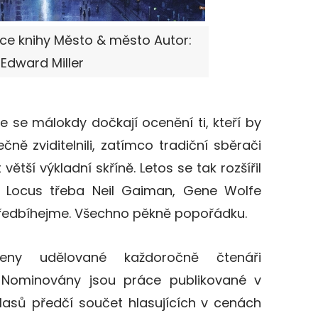
lce knihy Město & město Autor:
Edward Miller
e se málokdy dočkají ocenění ti, kteří by
čně zviditelnili, zatímco tradiční sběrači
ětší výkladní skříně. Letos se tak rozšířil
 Locus třeba Neil Gaiman, Gene Wolfe
epředbíhejme. Všechno pěkně popořádku.
y udělované každoročně čtenáři
 Nominovány jsou práce publikované v
lasů předčí součet hlasujících v cenách