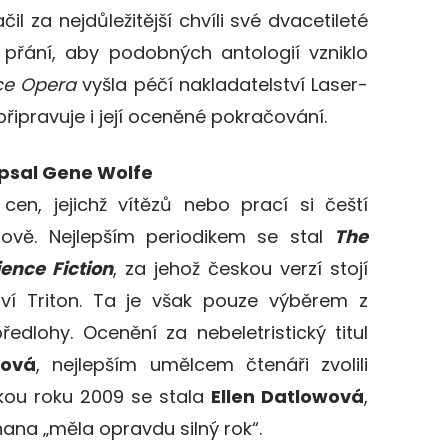
il za nejdůležitější chvíli své dvacetileté
l přání, aby podobných antologií vzniklo
ce Opera
vyšla péčí nakladatelství Laser-
připravuje i její oceněné pokračování.
apsal Gene Wolfe
cen, jejichž vítězů nebo prací si čeští
ajově. Nejlepším periodikem se stal
The
ence Fiction
, za jehož českou verzí stojí
tví Triton. Ta je však pouze výběrem z
dlohy. Ocenění za nebeletristický titul
nová
, nejlepším umělcem čtenáři zvolili
kou roku 2009 se stala
Ellen Datlowová
,
ana „měla opravdu silný rok“.