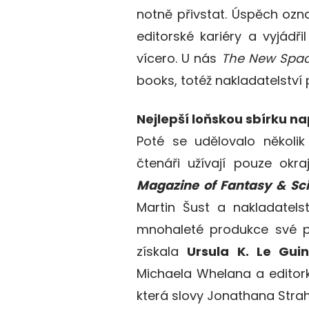
notně přivstat. Úspěch označ
editorské kariéry a vyjádři
vícero. U nás
The New Spa
books, totéž nakladatelství 
Nejlepší loňskou sbírku n
Poté se udělovalo několik 
čtenáři užívají pouze okr
Magazine of Fantasy & Sci
Martin Šust a nakladatels
mnohaleté produkce své pře
získala
Ursula K. Le Gui
Michaela Whelana a editor
která slovy Jonathana Strah