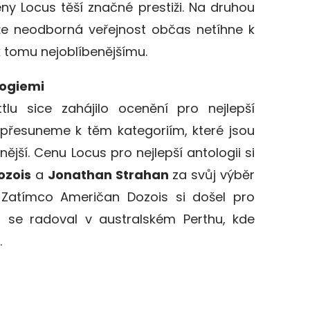
ny Locus těší značné prestiži. Na druhou
, že neodborná veřejnost občas netíhne k
k tomu nejoblíbenějšímu.
logiemi
lu sice zahájilo ocenění pro nejlepší
 přesuneme k těm kategoriím, které jsou
jší. Cenu Locus pro nejlepší antologii si
ozois
a
Jonathan Strahan
za svůj výběr
 Zatímco Američan Dozois si došel pro
n se radoval v australském Perthu, kde
.