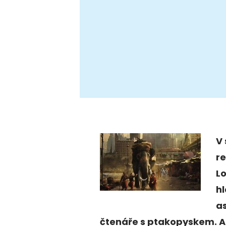
V
r
Lo
hl
as
čtenáře s ptakopyskem. A