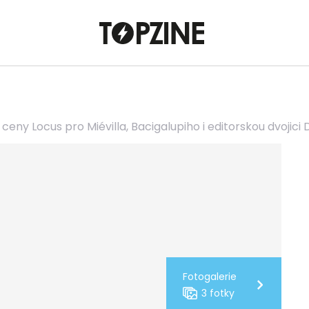
 ceny Locus pro Miévilla, Bacigalupiho i editorskou dvojici
Fotogalerie
3 fotky