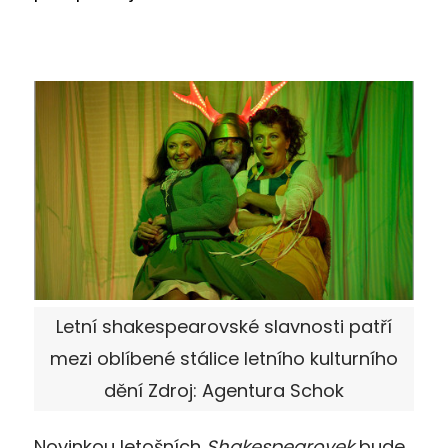
Letní shakespearovské slavnosti patří
mezi oblíbené stálice letního kulturního
dění Zdroj: Agentura Schok
Novinkou letošních
Shakespearovek
bude