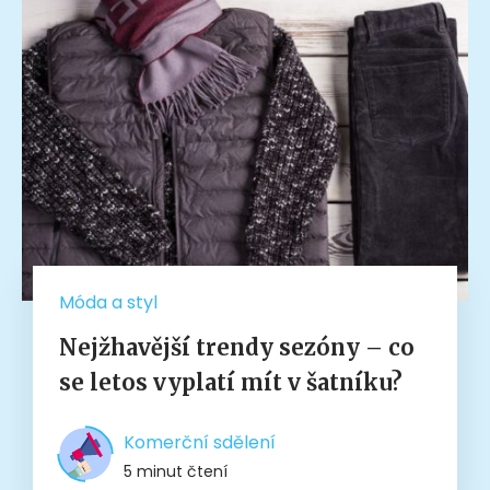
Móda a styl
Nejžhavější trendy sezóny – co
se letos vyplatí mít v šatníku?
Komerční sdělení
5 minut čtení