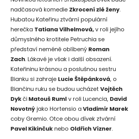
nadčasová komedie
Zkrocení zlé ženy
.
Hubatou Kateřinu ztvární populární
herečka
Tatiana Vilhelmová,
v roli jejího
důmyslného krotitele Petruchia se
představí neméně oblíbený
Roman
Zach
. Lákavé je však i další obsazení.
Kateřininu krásnou a poslušnou sestru
Bianku si zahraje
Lucie Štěpánková
, o
Biančinu ruku se budou ucházet
Vojtěch
Dyk
či
Matouš Ruml
v roli Lucencia,
David
Novotný
jako Hortensio a
Vladimír Marek
coby Gremio. Otce obou dívek ztvární
Pavel Kikinčuk
nebo
Oldřich Vízner
.