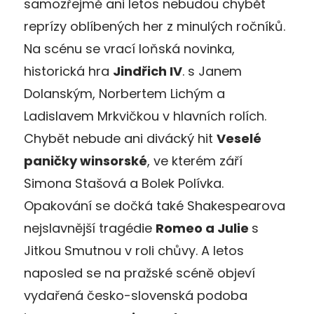
samozřejmě ani letos nebudou chybět
reprízy oblíbených her z minulých ročníků.
Na scénu se vrací loňská novinka,
historická hra
Jindřich IV
. s Janem
Dolanským, Norbertem Lichým a
Ladislavem Mrkvičkou v hlavních rolích.
Chybět nebude ani divácký hit
Veselé
paničky winsorské
, ve kterém září
Simona Stašová a Bolek Polívka.
Opakování se dočká také Shakespearova
nejslavnější tragédie
Romeo a Julie
s
Jitkou Smutnou v roli chůvy. A letos
naposled se na pražské scéně objeví
vydařená česko-slovenská podoba