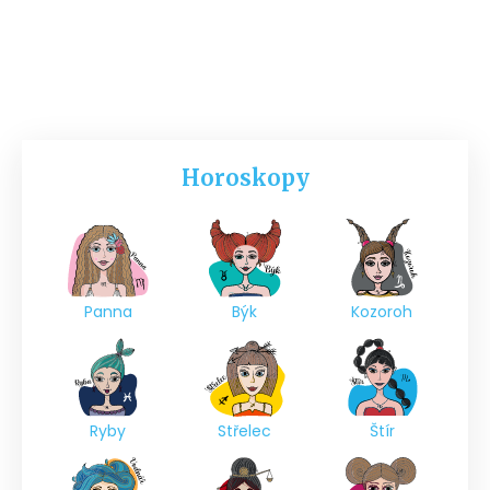
Horoskopy
Panna
Býk
Kozoroh
Ryby
Střelec
Štír