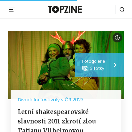
MENU
Fotogalerie
3 fotky
Divadelní festivaly v ČR 2023
Letní shakespearovské
slavnosti 2011 zkrotí zlou
Tatianu Vilhelmovou