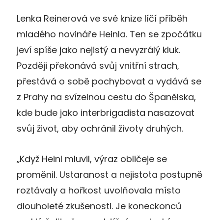
Lenka Reinerová ve své knize líčí příběh
mladého novináře Heinla. Ten se zpočátku
jeví spíše jako nejistý a nevyzrálý kluk.
Později překonává svůj vnitřní strach,
přestává o sobě pochybovat a vydává se
z Prahy na svízelnou cestu do Španělska,
kde bude jako interbrigadista nasazovat
svůj život, aby ochránil životy druhých.
„Když Heinl mluvil, výraz obličeje se
proměnil. Ustaranost a nejistota postupně
roztávaly a hořkost uvolňovala místo
dlouholeté zkušenosti. Je koneckonců