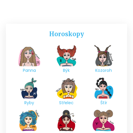
Horoskopy
Panna
Býk
Kozoroh
Ryby
Střelec
Štír