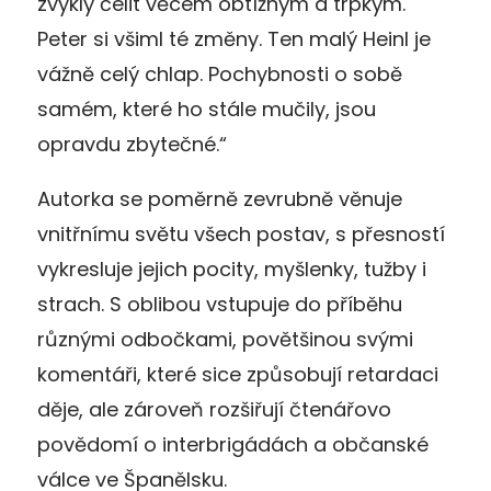
zvyklý čelit věcem obtížným a trpkým.
Peter si všiml té změny. Ten malý Heinl je
vážně celý chlap. Pochybnosti o sobě
samém, které ho stále mučily, jsou
opravdu zbytečné.“
Autorka se poměrně zevrubně věnuje
vnitřnímu světu všech postav, s přesností
vykresluje jejich pocity, myšlenky, tužby i
strach. S oblibou vstupuje do příběhu
různými odbočkami, povětšinou svými
komentáři, které sice způsobují retardaci
děje, ale zároveň rozšiřují čtenářovo
povědomí o interbrigádách a občanské
válce ve Španělsku.