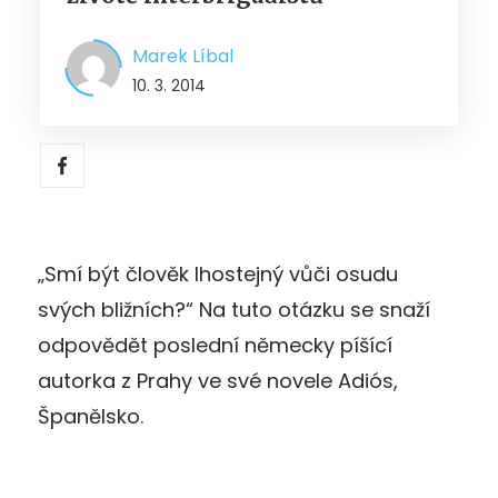
Marek Líbal
10. 3. 2014
„Smí být člověk lhostejný vůči osudu
svých bližních?“ Na tuto otázku se snaží
odpovědět poslední německy píšící
autorka z Prahy ve své novele Adiós,
Španělsko.