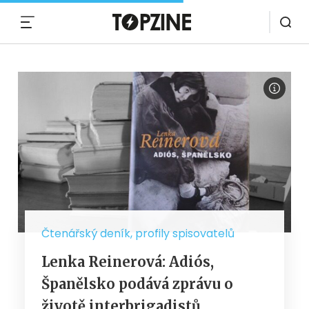
MENU
Čtenářský deník, profily spisovatelů
Lenka Reinerová: Adiós,
Španělsko podává zprávu o
životě interbrigadistů