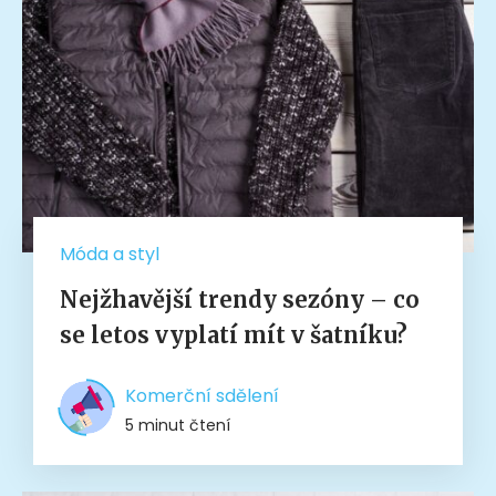
Móda a styl
Nejžhavější trendy sezóny – co
se letos vyplatí mít v šatníku?
Komerční sdělení
5 minut čtení