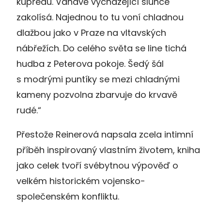
kupředu. Váhavě vycházející slunce
zakolísá. Najednou to tu voní chladnou
dlažbou jako v Praze na vltavských
nábřežích. Do celého světa se line tichá
hudba z Peterova pokoje. Šedý šál
s modrými puntíky se mezi chladnými
kameny pozvolna zbarvuje do krvavě
rudé.“
Přestože Reinerová napsala zcela intimní
příběh inspirovaný vlastním životem, kniha
jako celek tvoří svébytnou výpověď o
velkém historickém vojensko-
společenském konfliktu.